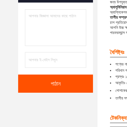
জন্য উপযুক্ত
অ্যালুমিনিয়াম
অ্যাপ্লিকেশন
তাপীয় সম্প্র
চাপ প্রতিরো
আপনি উচ্চ ক্
পারফরম্যান্স 
বৈশিষ্ট্যঃ
পণ্যের না
পরিধান প
প্রস্থঃ 
পাঠান
আকৃতিঃ 
পোশাকে
তাপীয় 
টেকনিক্যা