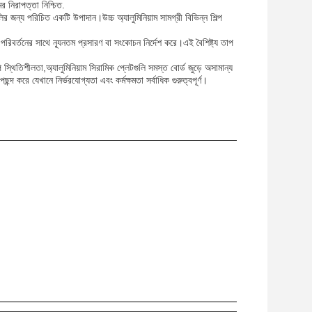
র নিরাপত্তা নিশ্চিত.
ুলির জন্য পরিচিত একটি উপাদান।উচ্চ অ্যালুমিনিয়াম সামগ্রী বিভিন্ন শিল্প
রিবর্তনের সাথে ন্যূনতম প্রসারণ বা সংকোচন নির্দেশ করে।এই বৈশিষ্ট্য তাপ
 স্থিতিশীলতা,অ্যালুমিনিয়াম সিরামিক প্লেটগুলি সমস্ত বোর্ড জুড়ে অসামান্য
ছন্দ করে যেখানে নির্ভরযোগ্যতা এবং কর্মক্ষমতা সর্বাধিক গুরুত্বপূর্ণ।