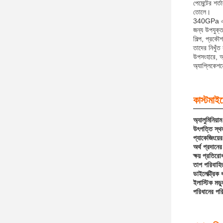
পেমেন্টের শ
তোলে।
340GPa এর তা
জন্য উপযুক্ত
শিল্প, প্রকৌ
তাদের নিখুঁত
উপসংহারে, অ্
অ্যাপ্লিকেশ
কাস্টমাই
অ্যালুমিনিয়
উৎপত্তি স্থ
প্যাকেজিংয়ে
অর্থ প্রদানের
ক্ষয় প্রতিরো
তাপ পরিবাহি
ডাইলেক্ট্রিক 
ইলাস্টিক মডু
পরিধানের পরি