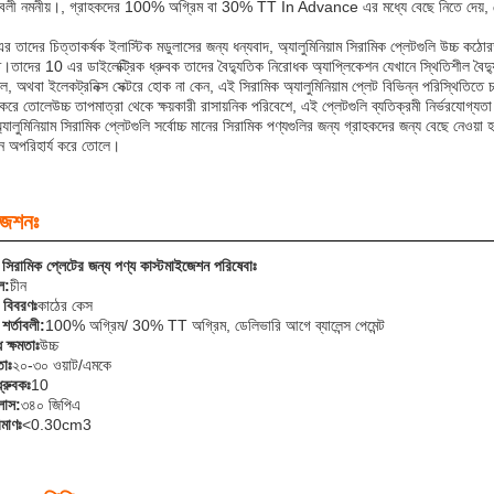
র্তাবলী নমনীয়।, গ্রাহকদের 100% অগ্রিম বা 30% TT In Advance এর মধ্যে বেছে নিতে দেয়, ডেলি
দের চিত্তাকর্ষক ইলাস্টিক মডুলাসের জন্য ধন্যবাদ, অ্যালুমিনিয়াম সিরামিক প্লেটগুলি উচ্চ কঠোরত
।তাদের 10 এর ডাইলেক্ট্রিক ধ্রুবক তাদের বৈদ্যুতিক নিরোধক অ্যাপ্লিকেশন যেখানে স্থিতিশীল বৈদ্য
শল, অথবা ইলেকট্রনিক্স সেক্টরে হোক না কেন, এই সিরামিক অ্যালুমিনিয়াম প্লেট বিভিন্ন পরিস্থি
 করে তোলেউচ্চ তাপমাত্রা থেকে ক্ষয়কারী রাসায়নিক পরিবেশে, এই প্লেটগুলি ব্যতিক্রমী নির্ভরযোগ্যতা 
যালুমিনিয়াম সিরামিক প্লেটগুলি সর্বোচ্চ মানের সিরামিক পণ্যগুলির জন্য গ্রাহকদের জন্য বেছে নেওয়া হ
নে অপরিহার্য করে তোলে।
জেশনঃ
াম সিরামিক প্লেটের জন্য পণ্য কাস্টমাইজেশন পরিষেবাঃ
ল:
চীন
র বিবরণঃ
কাঠের কেস
 শর্তাবলী:
100% অগ্রিম/ 30% TT অগ্রিম, ডেলিভারি আগে ব্যালেন্স পেমেন্ট
ধ ক্ষমতাঃ
উচ্চ
তাঃ
২০-৩০ ওয়াট/এমকে
ধ্রুবকঃ
10
লাস:
৩৪০ জিপিএ
মাণঃ
<0.30cm3