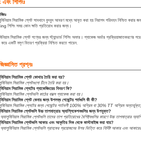
ং এবং শিপিংঃ
েজিংঃ
লুমিনিয়াম সিরামিক প্লেট সাবধানে বুদবুদ আবরণ মধ্যে আবৃত করা হয় নিরাপদ পরিবহন নিশ্চিত করার জন্
ing শিপিং সময় কোন ক্ষতি প্রতিরোধ করার জন্য।
িনিয়াম সিরামিক প্লেট পণ্যের জন্য স্ট্যান্ডার্ড শিপিং অফার। প্যাকেজ অর্ডার প্রক্রিয়াজাতকরণের পর
র করে একটি মসৃণ বিতরণ প্রক্রিয়া নিশ্চিত করতে পারেন.
জিজ্ঞাসিত প্রশ্নঃ
লুমিনিয়াম সিরামিক প্লেট কোথায় তৈরি করা হয়?
ুমিনিয়াম সিরামিক প্লেটগুলো চীনে তৈরি করা হয়।
লুমিনিয়াম সিরামিক প্লেটের প্যাকেজিংয়ের বিবরণ কি?
ুমিনিয়াম সিরামিক প্লেটগুলি কাঠের বাক্সে প্যাকেজ করা হয়।
ুমিনিয়াম সিরামিক প্লেট কেনার জন্য উপলব্ধ পেমেন্টের শর্তগুলি কী কী?
ুমিনিয়াম সিরামিক প্লেটের জন্য পেমেন্টের শর্তাবলী 100% অগ্রিম বা 30% TT অগ্রিম অন্তর্ভুক্ত,
লুমিনিয়াম সিরামিক প্লেটগুলি উচ্চ তাপমাত্রার অ্যাপ্লিকেশনগুলির জন্য উপযুক্ত?
, অ্যালুমিনিয়াম সিরামিক প্লেটগুলি তাদের তাপ প্রতিরোধের বৈশিষ্ট্যগুলির কারণে উচ্চ তাপমাত্রার অ্য
লুমিনিয়াম সিরামিক প্লেটগুলি আকার এবং আকৃতির দিক থেকে কাস্টমাইজ করা যায়?
, অ্যালুমিনিয়াম সিরামিক প্লেটগুলি গ্রাহকের প্রয়োজনের উপর ভিত্তি করে নির্দিষ্ট আকার এবং আকার