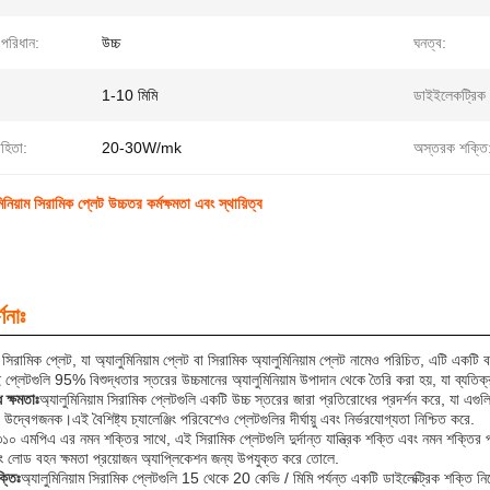
 পরিধান:
উচ্চ
ঘনত্ব:
1-10 মিমি
ডাইইলেকট্রিক 
হিতা:
20-30W/mk
অস্তরক শক্তি
িনিয়াম সিরামিক প্লেট উচ্চতর কর্মক্ষমতা এবং স্থায়িত্ব
ণনাঃ
ম সিরামিক প্লেট, যা অ্যালুমিনিয়াম প্লেট বা সিরামিক অ্যালুমিনিয়াম প্লেট নামেও পরিচিত, এটি একটি বহ
্লেটগুলি 95% বিশুদ্ধতার স্তরের উচ্চমানের অ্যালুমিনিয়াম উপাদান থেকে তৈরি করা হয়, যা ব্যতিক্রম
ধ ক্ষমতাঃ
অ্যালুমিনিয়াম সিরামিক প্লেটগুলি একটি উচ্চ স্তরের জারা প্রতিরোধের প্রদর্শন করে, যা এগু
া উদ্বেগজনক।এই বৈশিষ্ট্য চ্যালেঞ্জিং পরিবেশেও প্লেটগুলির দীর্ঘায়ু এবং নির্ভরযোগ্যতা নিশ্চিত করে.
১০ এমপিএ এর নমন শক্তির সাথে, এই সিরামিক প্লেটগুলি দুর্দান্ত যান্ত্রিক শক্তি এবং নমন শক্তির 
 লোড বহন ক্ষমতা প্রয়োজন অ্যাপ্লিকেশন জন্য উপযুক্ত করে তোলে.
ক্তিঃ
অ্যালুমিনিয়াম সিরামিক প্লেটগুলি 15 থেকে 20 কেভি / মিমি পর্যন্ত একটি ডাইলেক্ট্রিক শক্তি নি