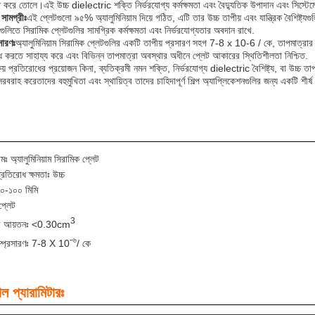
 করে তোলে।এই উচ্চ dielectric শক্তি নির্ভরযোগ্য কর্মক্ষমতা এবং বৈদ্যুতিক উপাদান এবং সিস্টেমে
 সামগ্রীঃ
এই প্লেটগুলো ৯৫% অ্যালুমিনিয়াম দিয়ে গঠিত, এটি তার উচ্চ তাপীয় এবং যান্ত্রিক বৈশিষ্ট্যগ
গুলিতে সিরামিক প্লেটগুলির সামগ্রিক কর্মক্ষমতা এবং নির্ভরযোগ্যতার অবদান রাখে.
সারণঃ
অ্যালুমিনিয়াম সিরামিক প্লেটগুলির একটি তাপীয় প্রসারণ সহগ 7-8 x 10-6 / কে, তাপমাত্রার প
ধ করতে সাহায্য করে এবং বিভিন্ন তাপমাত্রা অবস্থার অধীনে প্লেট আকারের স্থিতিশীলতা নিশ্চিত.
ষয় প্রতিরোধের প্রয়োজন কিনা, ব্যতিক্রমী নমন শক্তি, নির্ভরযোগ্য dielectric বৈশিষ্ট্য, বা উচ্চ তাপ
সরবরাহ করেতাদের বহুমুখিতা এবং স্থায়িত্ব তাদের চাহিদাপূর্ণ শিল্প অ্যাপ্লিকেশনগুলির জন্য একটি শীর্ষ প
মঃ অ্যালুমিনিয়াম সিরামিক প্লেট
্রতিরোধ ক্ষমতাঃ উচ্চ
১০-১০০ মিমি
প্লেট
3
র আয়তনঃ <0.30cm
-৬
সম্প্রসারণঃ 7-8 X 10
/ কে
ল প্যারামিটারঃ