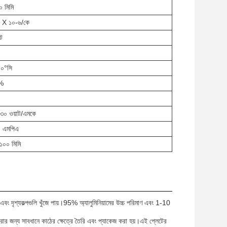
০ মিমি
 X ১০-৬/কে
েট
০°সি
%
৩০ ওয়াট/এমকে
 এমপিএ
১০০ মিমি
ান এবং দৃশ্যকল্পগুলি খুঁজে পায়।95% অ্যালুমিনিয়ামের উচ্চ পরিমাণ এবং 1-10
করার জন্য সাবধানে কাঠের ক্ষেত্রে তৈরি এবং প্যাকেজ করা হয়।এই প্লেটের