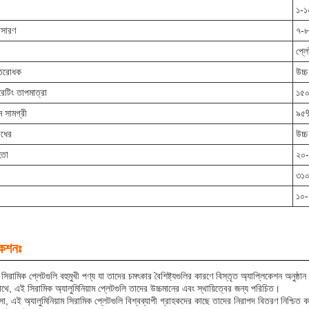
১-১
্রসারণ
৭-৮
প্ল
তিরোধক
উচ্চ
রেটিং তাপমাত্রা
১৫০
াম সামগ্রী
৯৫
োধের
উচ্চ
িতা
২০-
৩১০
১০-
কেশনঃ
ম সিরামিক প্লেটগুলি বহুমুখী পণ্য যা তাদের চমৎকার বৈশিষ্ট্যগুলির কারণে বিস্তৃত অ্যাপ্লিকেশন অনুষ্ঠ
াথে, এই সিরামিক অ্যালুমিনিয়াম প্লেটগুলি তাদের উচ্চমানের এবং স্থায়িত্বের জন্য পরিচিত।
, এই অ্যালুমিনিয়াম সিরামিক প্লেটগুলি বিশ্বব্যাপী গ্রাহকদের কাছে তাদের নিরাপদ বিতরণ নিশ্চিত 