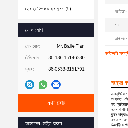
হোয়াইট ফিউজড অ্যালুমিনা
(9)
প্রতিরোধ
বেধ:
যোগাযোগ
তাপ পরিবা
যোগাযোগ:
Mr. Baile Tian
ব্যতিক্রমী অ্যালুম
টেলিফোন:
86-186-15146380
ফ্যাক্স:
86-0533-3151791
পণ্যের বর্
অ্যালুমিনিয়া
উপযুক্ত।এই প
এখন চ্যাট
ক্ষয় প্রতিরো
সংস্পর্শে থাক
বন্ডিং শক্তিঃ
৩
অখণ্ডতা এবং
আমাদের মেইল ​​করুন
ডিলেক্ট্রিক শ