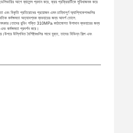
ভারির আগে ব্যালেন্স প্রদান করে, ক্রয় প্রক্রিয়াটিকে সুবিধাজনক করে
া এবং বিকৃতি প্রতিরোধের প্রয়োজন এমন চাহিদাপূর্ণ অ্যাপ্লিকেশনগুলির
ুতিক কর্মক্ষমতা অত্যাবশ্যক ব্যবহারের জন্য আদর্শ তোলে.
তিতে চমৎকার।তাদের বন্ডিং শক্তি 310MPa কাঠামোগত উপাদান ব্যবহারের জন্য
এবং কর্মক্ষমতা প্রদর্শন করে।
য়।উপরে উল্লিখিত বৈশিষ্ট্যগুলির সাথে যুক্ত, তাদের বিভিন্ন শিল্প এবং