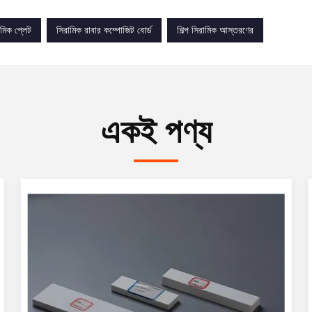
ামিক প্লেট
সিরামিক রাবার কম্পোজিট বোর্ড
শিল্প সিরামিক আস্তরণের
একই পণ্য