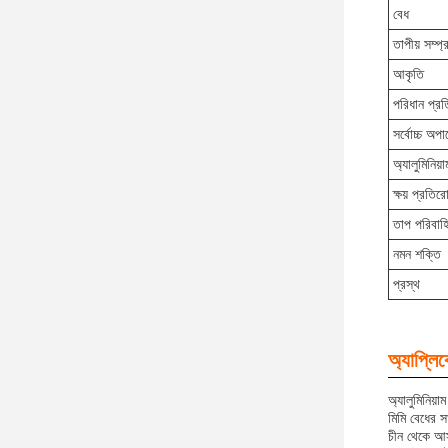
বেধ
তাপীয় সম্প
আকৃতি
পরিধান প্র
সর্বোচ্চ অপা
অ্যালুমিনিয়
ক্ষয় প্রতির
তাপ পরিবাহ
নমন শক্তি
প্রস্থ
অ্যাপ্লি
অ্যালুমিনিয়া
মিমি বেধের স
চীন থেকে আসা