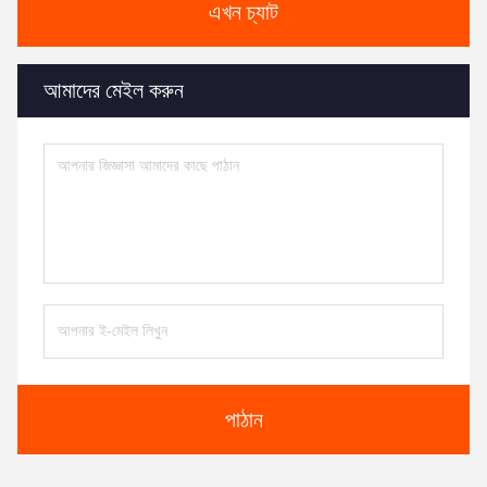
এখন চ্যাট
আমাদের মেইল ​​করুন
পাঠান