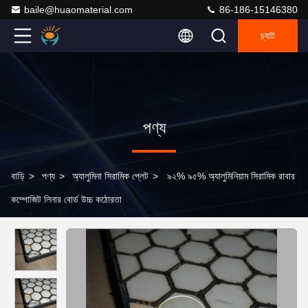
baile@huaomaterial.com
86-186-15146380
চ্যাট
পণ্য
বাড়ি
>
পণ্য
>
অ্যালুমিনা সিরামিক প্লেট
>
৯২% ৯৫% অ্যালুমিনিয়াম সিরামিক রাবার
কম্পোজিট লিনার বোর্ড উচ্চ কঠোরতা