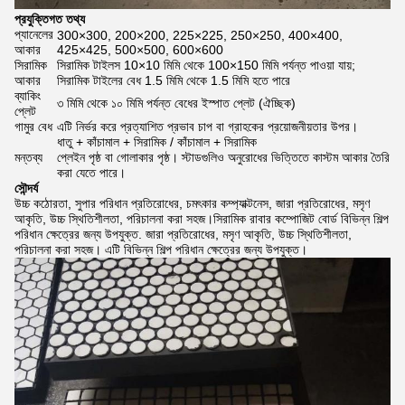
প্রযুক্তিগত তথ্য
প্যানেলের
300×300, 200×200, 225×225, 250×250, 400×400,
আকার
425×425, 500×500, 600×600
সিরামিক
সিরামিক টাইলস 10×10 মিমি থেকে 100×150 মিমি পর্যন্ত পাওয়া যায়;
আকার
সিরামিক টাইলের বেধ 1.5 মিমি থেকে 1.5 মিমি হতে পারে
ব্যাকিং
৩ মিমি থেকে ১০ মিমি পর্যন্ত বেধের ইস্পাত প্লেট (ঐচ্ছিক)
প্লেট
গামুর বেধ
এটি নির্ভর করে প্রত্যাশিত প্রভাব চাপ বা গ্রাহকের প্রয়োজনীয়তার উপর।
ধাতু + কাঁচামাল + সিরামিক / কাঁচামাল + সিরামিক
মন্তব্য
প্লেইন পৃষ্ঠ বা গোলাকার পৃষ্ঠ। স্টাডগুলিও অনুরোধের ভিত্তিতে কাস্টম আকার তৈরি
করা যেতে পারে।
সৌন্দর্য
উচ্চ কঠোরতা, সুপার পরিধান প্রতিরোধের, চমৎকার কম্প্যাক্টনেস, জারা প্রতিরোধের, মসৃণ
আকৃতি, উচ্চ স্থিতিশীলতা, পরিচালনা করা সহজ।সিরামিক রাবার কম্পোজিট বোর্ড বিভিন্ন শিল্প
পরিধান ক্ষেত্রের জন্য উপযুক্ত. জারা প্রতিরোধের, মসৃণ আকৃতি, উচ্চ স্থিতিশীলতা,
পরিচালনা করা সহজ। এটি বিভিন্ন শিল্প পরিধান ক্ষেত্রের জন্য উপযুক্ত।