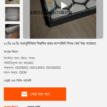
৯২% ৯৫% অ্যালুমিনিয়াম সিরামিক রাবার কম্পোজিট লিনার বোর্ড উচ্চ কঠোরতা
পণ্যের বিবরণ
উৎপত্তি স্থল: জিবো, শানডং
পরিচিতিমুলক নাম: HUAO
সাক্ষ্যদান: ISO9001 ISO14001 ISO45001
মডেল নম্বার: OEM
পেমেন্ট এবং শিপিং শর্তাবলী
সেরা দাম পান