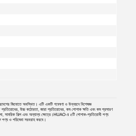
র জিবোতে অবস্থিত। এটি একটি গবেষণা ও উন্নয়নে বিশেষজ্ঞ
াত্রা প্রতিরোধের, উচ্চ কঠোরতা, জারা প্রতিরোধের, কম পোশাক ক্ষতি এবং কম প্রসারণ
কিৎসা, সামরিক শিল্প এবং অন্যান্য ক্ষেত্রে।HUAO-র ৫টি পোশাক-প্রতিরোধী পণ্য
ক্ষ পণ্য ও পরিষেবা সরবরাহ করবে।