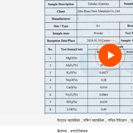
উত্তর আমেরিকা , দক্ষিণ আমেরিকা , পশ্চিম ইউরোপ , পূর্ব ই
উত্পাদক , রপ্তানিকারক