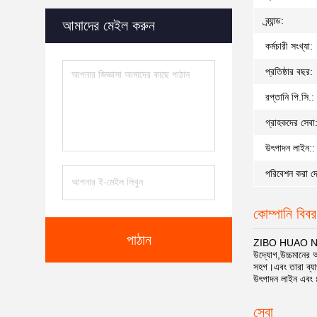
ব্র্যান্ড:
আমাদের মেইল ​​করুন
কর্মচারী সংখ্যা:
প্রতিষ্ঠার বছর:
রপ্তানি পি.সি.:
গ্রাহকদের সেবা
উৎপাদন লাইন::
পরিবেশন করা দে
কোম্পানি বিব
পাঠান
ZIBO HUAO NEW M
উদ্যোগ,উচ্চমানের অ
সহগ।এবং তারা ব্যাপ
উৎপাদন লাইন এবং ৪ট
সেবা