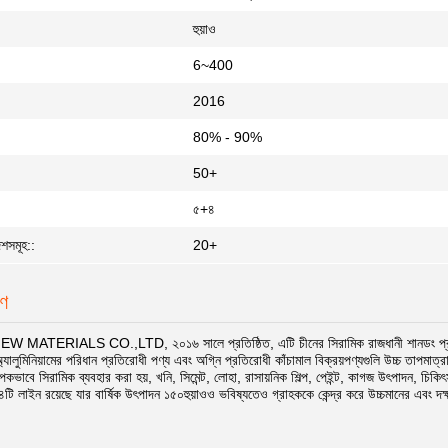
হুয়াও
6~400
2016
80% - 90%
:
50+
৫+৪
শসমূহ::
20+
রণ
ATERIALS CO.,LTD, ২০১৬ সালে প্রতিষ্ঠিত, এটি চীনের সিরামিক রাজধানী শানডং প্রদেশে
্যালুমিনিয়ামের পরিধান প্রতিরোধী পণ্য এবং অগ্নি প্রতিরোধী কাঁচামাল বিক্রয়পণ্যগুলি উচ্চ তাপম
কভাবে সিরামিক ব্যবহার করা হয়, খনি, সিমেন্ট, লোহা, রাসায়নিক শিল্প, পেইন্ট, কাগজ উৎপাদন, চি
ি লাইন রয়েছে যার বার্ষিক উৎপাদন ১৫০হুয়াওও ভবিষ্যতেও গ্রাহককে কেন্দ্র করে উচ্চমানের এবং দ