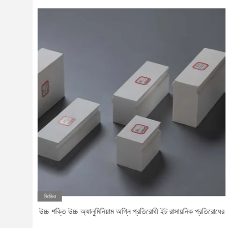
ভিডিও
িল
উচ্চ শক্তি উচ্চ অ্যালুমিনিয়াম অগ্নি প্রতিরোধী ইট রাসায়নিক প্রতিরোধের