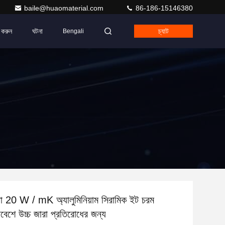
baile@huaomaterial.com
86-186-15146380
 করুন
ঘটনা
চ্যাট
Bengali
তা 20 W / mK অ্যালুমিনিয়াম সিরামিক ইট চরম
িবেশে উচ্চ জারা প্রতিরোধের জন্য