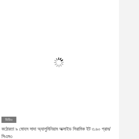
ভিডিও
ভিড
কঠোরতা ৯ মোহস সাদা অ্যালুমিনিয়াম অক্সাইড সিরামিক ইট ৩.৬০ গ্রাম/
বৈদ্যু
সিএম৩
প্রত