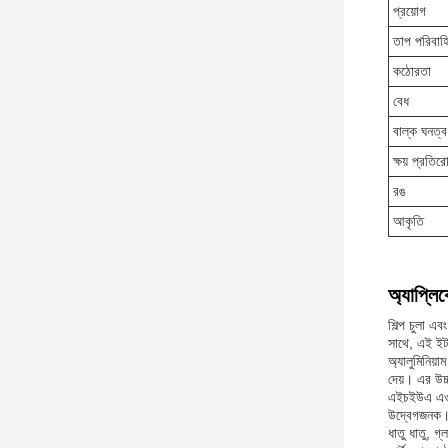
প্রয়োগ
তাপ পরিবাহ
কঠোরতা
বেধ
বাল্ক ঘনত্ব
ক্ষয় প্রতির
রঙ
আকৃতি
অ্যাপ্লি
শিল্প চুলা এ
সাথে, এই ইটগ
অ্যালুমিনিয়
দেয়। এর উচ্চ
এইচইউএ এও অ্
উদ্বেগজনক।ই
ধাতু ধাতু, গ