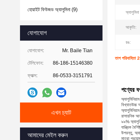
হোয়াইট ফিউজড অ্যালুমিনা
(9)
অ্যালুমিনা
আকৃতি:
যোগাযোগ
রঙ:
যোগাযোগ:
Mr. Baile Tian
তাপ পরিবাহিতা 2
টেলিফোন:
86-186-15146380
ফ্যাক্স:
86-0533-3151791
পণ্যের বর্
অ্যালুমিনিয়
বিখ্যাতউচ্চ 
অ্যালুমিনিয়
এখন চ্যাট
রাসায়নিক আক
৯৯% অ্যালুমি
যান্ত্রিক বৈশ
উপরন্তু, অ্য
আমাদের মেইল ​​করুন
মাত্রা প্রয়