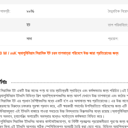
 সামগ্রী:
৯৯%
বৈদ্যুতিক নিরো
ইট
তাপ পরিবাহিতা
সাদা
প্রয়োগ:
0 W / mK অ্যালুমিনিয়াম সিরামিক ইট চরম তাপমাত্রা পরিবেশে উচ্চ জারা প্রতিরোধের জন্য
ণনাঃ
াম সিরামিক ইট একটি উচ্চ মানের পণ্য যা তার ব্যতিক্রমী স্থায়িত্ব এবং কর্মক্ষমতার জন্য পরিচিত।এ
অ্যালুমিনিয়াম ইটগুলি বিভিন্ন শিল্প অ্যাপ্লিকেশনগুলির জন্য আদর্শ যেখানে উচ্চ তাপমাত্রা এবং কঠোর 
াম সিরামিক ইট এর প্রধান বৈশিষ্ট্যগুলির মধ্যে একটি হ'ল এর অসামান্য ক্ষয় প্রতিরোধের। এর উচ্চ মানের
্রমণের বিরুদ্ধে চমৎকার সুরক্ষা প্রদান করে, এটি ক্ষয়কারী পদার্থের উপস্থিতিতে পরিবেশের জন্য এটি
নিয়ামযুক্ত এই ইটগুলি বাজারে পাওয়া সবচেয়ে উচ্চ বিশুদ্ধতার বিকল্পগুলির মধ্যে রয়েছে।অ্যালুমিনিয
িষ্ট্য অবদান, চ্যালেঞ্জিং অপারেটিং অবস্থার মধ্যেও সর্বোত্তম কর্মক্ষমতা নিশ্চিত করে।
ালুমিনিয়াম সিরামিক ইটগুলির আকার কাস্টমাইজযোগ্য, যা নির্দিষ্ট প্রকল্পের প্রয়োজনীয়তা পূরণের জন্
োজন কিনা,এই ইটগুলি আপনার সঠিক স্পেসিফিকেশন অনুযায়ী তৈরি করা যেতে পারে, বিভিন্ন অ্যাপ্লিকেশ