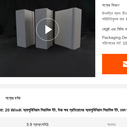
পণ্যের বিবরণ
উৎপত্তি স্থল: চীন
পরিচিতিমুলক না
পেমেন্ট এবং শিপিং শ
Packaging De
পরিশোধের শর্ত: 10
পণ্যের বর্ণনা
ধরা:
20 W/mK অ্যালুমিনিয়াম সিরামিক ইট
,
উচ্চ ক্ষয় প্রতিরোধের অ্যালুমিনিয়াম সিরামিক ইট
,
চরম 
3.9 গ্রাম/সেমি3
আকার: