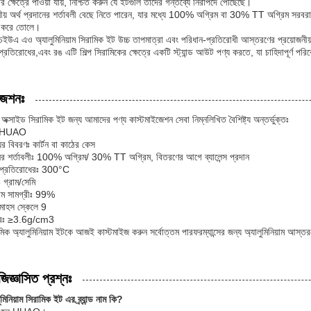
ের ক্ষেত্রে পাওয়া যায়, নিশ্চিত করুন যে ইটগুলি তাদের গন্তব্যে নিরাপদে পৌঁছেছে।
ীয় অর্থ প্রদানের শর্তাবলী বেছে নিতে পারেন, যার মধ্যে 100% অগ্রিম বা 30% TT অগ্রিম সরবরাহের
ত করে তোলে।
চইউএ এও অ্যালুমিনিয়াম সিরামিক ইট উচ্চ তাপমাত্রা এবং পরিধান-প্রতিরোধী আস্তরণের প্রয়োজনীয
প্রতিরোধের,এবং রঙ এটি শিল্প সিরামিকের ক্ষেত্রে একটি স্ট্যান্ড আউট পণ্য করতে, যা চাহিদাপূর্ণ পরি
জেশনঃ
াম অক্সাইড সিরামিক ইট জন্য আমাদের পণ্য কাস্টমাইজেশন সেবা নিম্নলিখিত বৈশিষ্ট্য অন্তর্ভুক্তঃ
নামঃ HUAO
়ের বিবরণঃ কার্টন বা কাঠের কেস
ানের শর্তাবলীঃ 100% অগ্রিম/ 30% TT অগ্রিম, বিতরণের আগে ব্যালেন্স প্রদান
ক প্রতিরোধেরঃ 300°C
 গ্রাম/সেমি
য়াম সামগ্রীঃ 99%
মোহস স্কেলে 9
ত্বঃ ≥3.6g/cm3
ক অ্যালুমিনিয়াম ইটকে আজই কাস্টমাইজ করুন সর্বোত্তম পারফরম্যান্সের জন্য অ্যালুমিনিয়াম আস্তর
জিজ্ঞাসিত প্রশ্নঃ
ুমিনিয়াম সিরামিক ইট এর ব্র্যান্ড নাম কি?