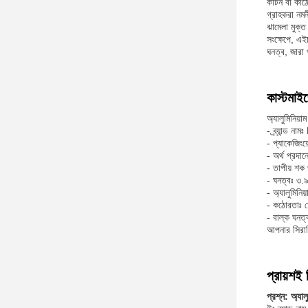
কার্টন বা কাঠ
গ্রাহকরা নমন
ঝামেলা মুক্
সংক্ষেপে, এই
ঘনত্ব, জারা 
কাস্টমাই
অ্যালুমিনিয়
- ব্র্যান্ড 
- প্যাকেজিংয
- অর্থ প্রদ
- তাপীয় শ
- ঘনত্বঃ ৩.৯
- অ্যালুমিনি
- কঠোরতাঃ 
- বাল্ক ঘন
আপনার সিরামি
প্রায়শই 
প্রশ্ন: অ্যাল