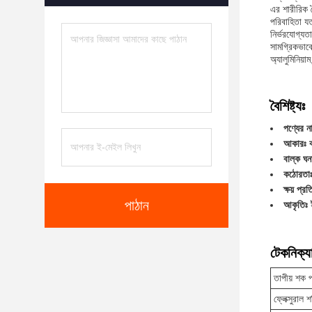
এর শারীরিক ব
পরিবাহিতা যত
নির্ভরযোগ্য
সামগ্রিকভাবে
অ্যালুমিনিয়
বৈশিষ্ট্যঃ
পণ্যের ন
আকারঃ ক
বাল্ক 
কঠোরতাঃ
ক্ষয় প্র
পাঠান
আকৃতিঃ 
টেকনিক্যা
তাপীয় শক 
ফ্লেক্সুরাল 