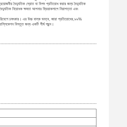
অপ্রয়োজনীয় বৈদ্যুতিক স্রোত বা বিপদ প্রতিরোধ করার জন্য বৈদ্যুতিক
র বৈদ্যুতিক নিরোধক ক্ষমতা আপনার ক্রিয়াকলাপে নিরাপত্তা এবং
শিল্প পরিবেশে চমৎকার। এর উচ্চ বাল্ক ঘনত্ব, জারা প্রতিরোধের,৯৯%
যাপ্লিকেশন বিস্তৃত জন্য একটি শীর্ষ পছন্দ।