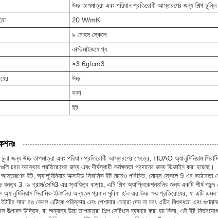
উচ্চ তাপমাত্রা এবং পরিধান প্রতিরোধী আস্তরণের জন্য শিল্প চুল্লি 
িতা
20 W/mK
৯ মোহস স্কেলে
কাস্টমাইজযোগ্য
≥3.6g/cm3
োধের
উচ্চ
সাদা
ইট
কেশনঃ
বং চুলা জন্য উচ্চ তাপমাত্রা এবং পরিধান প্রতিরোধী আস্তরণের ক্ষেত্রে, HUAO অ্যালুমিনিয়াম সিরামি
ুলি চরম অবস্থার প্রতিরোধের জন্য এবং দীর্ঘস্থায়ী কর্মক্ষমতা প্রদানের জন্য ডিজাইন করা হয়েছে।
াম আস্তরণের ইট, অ্যালুমিনিয়াম অক্সাইড সিরামিক ইট নামেও পরিচিত, মোহস স্কেলে 9 এর কঠোরতা রেটি
 ঘনত্ব 3।৯ গ্রাম/সেমি3 এর স্থায়িত্ব বাড়ায়, এটি শিল্প অ্যাপ্লিকেশনগুলির জন্য একটি শীর্ষ পছন্দ যেখা
যালুমিনিয়াম সিরামিক ইটগুলির অন্যতম প্রধান সুবিধা হ'ল এর উচ্চ ক্ষয় প্রতিরোধের, যা এটি এমন
টটির সাদা রঙ কেবল এটিকে পরিষ্কার এবং পেশাদার চেহারা দেয় না বরং এটির বিশুদ্ধতা এবং গুণম
্লাস উত্পাদন উদ্ভিদ, বা অন্যান্য উচ্চ তাপমাত্রা শিল্প সেটিংসে ব্যবহার করা হয় কিনা, এই ইট নির্ভরয