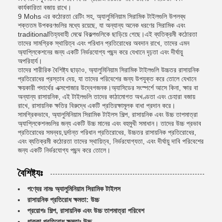
কার্যকারিতা বজায় রাখে।
9 Mohs এর কঠোরতা রেটিং সহ, অ্যালুমিনিয়াম সিরামিক টাইলগুলি উপলব্ধ
শক্ততম উপকরণগুলির মধ্যে রয়েছে, যা অন্যান্য অনেক ধরণের সিরামিক এবং
traditionalতিহ্যবাহী মেঝে বিকল্পগুলিকে ছাড়িয়ে গেছে।এই ব্যতিক্রমী কঠোরতা
তাদের সামগ্রিক স্থায়িত্ব এবং পরিধান প্রতিরোধের অবদান রাখে, তাদের এমন
অ্যাপ্লিকেশনের জন্য একটি নির্ভরযোগ্য পছন্দ করে যেখানে দৃঢ়তা এবং দীর্ঘায়ু
অপরিহার্য।
তাদের শারীরিক বৈশিষ্ট্য ছাড়াও, অ্যালুমিনিয়াম সিরামিক টাইলগুলি উচ্চতর রাসায়নিক
প্রতিরোধের প্রস্তাব দেয়, যা তাদের পরিবেশের জন্য উপযুক্ত করে তোলে যেখানে
ক্ষয়কারী পদার্থের এক্সপোজার উদ্বেগজনক।অ্যাসিডের সংস্পর্শে আসে কিনা, ক্ষার বা
অন্যান্য রাসায়নিক, এই টাইলগুলি তাদের কাঠামোগত অখণ্ডতা এবং চেহারা বজায়
রাখে, রাসায়নিক ক্ষতির বিরুদ্ধে একটি প্রতিরক্ষামূলক বাধা প্রদান করে।
সামগ্রিকভাবে, অ্যালুমিনিয়াম সিরামিক টাইলস শিল্প, রাসায়নিক এবং উচ্চ তাপমাত্রা
অ্যাপ্লিকেশনগুলির জন্য একটি উচ্চ মানের এবং বহুমুখী সমাধান। তাদের উচ্চ প্রভাব
প্রতিরোধের সমন্বয়,দুর্দান্ত পরিধান প্রতিরোধের, উচ্চতর রাসায়নিক প্রতিরোধের,
এবং ব্যতিক্রমী কঠোরতা তাদের স্থায়িত্ব, নির্ভরযোগ্যতা, এবং দীর্ঘায়ু দাবি পরিবেশের
জন্য একটি নির্ভরযোগ্য পছন্দ করে তোলে।
বৈশিষ্ট্যঃ
পণ্যের নামঃ অ্যালুমিনিয়াম সিরামিক টাইলস
রাসায়নিক প্রতিরোধ ক্ষমতা: উচ্চ
প্রয়োগঃ শিল্প, রাসায়নিক এবং উচ্চ তাপমাত্রা পরিবেশ
ধাক্কা প্রতিরোধ ক্ষমতাঃ উচ্চ