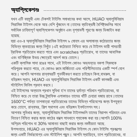
অ্যাপ্লিকেশনঃ
যখন এটি বহুমুখী এবং টেকসই টাইলিং সমাধানের কথা আসে, HUAO অ্যালুমিনিয়াম
সিরামিক টাইলস থেকে আর বেশি খুঁজবেন না।তাদের ব্যতিক্রমী বৈশিষ্ট্যগুলির সাথে
সর্বাধিক চাহিদাপূর্ণ অ্যাপ্লিকেশন অনুষ্ঠান এবং দৃশ্যাবলী পূরণের জন্য ডিজাইন করা
হয়েছে.
হুয়া এও-র অ্যালুমিনিয়াম সিরামিক টাইলস ৯ মোহস এর অসামান্য কঠোরতার জন্য
বিভিন্ন ব্যবহারের জন্য নিখুঁত।এই কঠোরতা নিশ্চিত করে যে টাইলস ভারী পাদচারী
ট্রাফিক প্রতিরোধ করতে পারে এবং scratches প্রতিরোধ, যা তাদের আবাসিক
এবং বাণিজ্যিক উভয় ক্ষেত্রেই আদর্শ করে তোলে।
একটি ক্লাসিক সাদা রঙের সাথে, এই টাইলস কোনও অভ্যন্তর নকশা স্কিমকে
পরিপূরক করতে পারে, যে কোনও রুমে মার্জিততা এবং পরিশীলিততার একটি স্পর্শ যোগ
করে। আপনি আপনার রান্নাঘরটি পুনর্নবীকরণ করতে চাইছেন কিনা,বাথরুম, বা
বহিরঙ্গন স্থান, HUAO এর অ্যালুমিনিয়াম সিরামিক টাইলস একটি কালজয়ী এবং
স্টাইলিশ ফিনিস প্রদান করবে।
এই টাইলসের অন্যতম প্রধান সুবিধা হ'ল তাদের দুর্দান্ত পরিধান প্রতিরোধের, যা
নিশ্চিত করে যে তারা উচ্চ ট্র্যাফিক এলাকায়ও তাদের খাঁটি চেহারা বজায় রাখে।তাদের
1600°C পর্যন্ত তাপমাত্রা প্রতিরোধের তাদের বিভিন্ন পরিবেশের জন্য উপযুক্ত
করে তোলে, রান্নাঘর, শিল্প স্থাপনা এবং বহিরঙ্গন ইনস্টলেশন সহ।
আপনার সুবিধার জন্য, অ্যালুমিনিয়াম সিরামিক টাইলসগুলি তাদের নিরাপদ পরিবহন এবং
বিতরণ নিশ্চিত করার জন্য কাঠের বাক্সে সাবধানে প্যাকেজ করা হয়।আপনি 100%
অগ্রিম পরিশোধ বা 30% আমানত বাছাই করার জন্য নমনীয়তা আছে.
উপসংহারে, HUAO এর অ্যালুমিনিয়াম সিরামিক টাইলস যে কোন টাইলিং প্রকল্পের
জন্য একটি নির্ভরযোগ্য এবং স্টাইলিশ পছন্দ। আপনি স্থায়িত্ব, তাপ প্রতিরোধের, বা