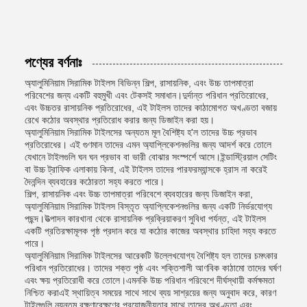
পণ্যের বর্ণনাঃ
অ্যালুমিনিয়াম সিরামিক টাইলস বিভিন্ন শিল্প, রাসায়নিক, এবং উচ্চ তাপমাত্রা
পরিবেশের জন্য একটি বহুমুখী এবং টেকসই সমাধান।দুর্দান্ত পরিধান প্রতিরোধের,
এবং উচ্চতর রাসায়নিক প্রতিরোধের, এই টাইলস তাদের কাঠামোগত অখণ্ডতা বজায়
রেখে কঠোর অবস্থার প্রতিরোধ করার জন্য ডিজাইন করা হয়।
অ্যালুমিনিয়াম সিরামিক টাইলসের অন্যতম মূল বৈশিষ্ট্য হ'ল তাদের উচ্চ প্রভাব
প্রতিরোধের। এই গুণমান তাদের এমন অ্যাপ্লিকেশনগুলির জন্য আদর্শ করে তোলে
যেখানে টাইলগুলি ঘন ঘন প্রভাব বা ভারী বোঝার সংস্পর্শে আসে।ইন্ডাস্ট্রিয়াল সেটিং
বা উচ্চ ট্রাফিক এলাকায় কিনা, এই টাইলস তাদের পারফরম্যান্সকে হ্রাস না করেই
দৈনন্দিন ব্যবহারের কঠোরতা সহ্য করতে পারে।
শিল্প, রাসায়নিক এবং উচ্চ তাপমাত্রা পরিবেশে ব্যবহারের জন্য ডিজাইন করা,
অ্যালুমিনিয়াম সিরামিক টাইলস বিস্তৃত অ্যাপ্লিকেশনগুলির জন্য একটি নির্ভরযোগ্য
পছন্দ।উত্পাদন কারখানা থেকে রাসায়নিক প্রক্রিয়াকরণ সুবিধা পর্যন্ত, এই টাইলস
একটি প্রতিরক্ষামূলক পৃষ্ঠ প্রদান করে যা কঠোর কাজের অবস্থার চাহিদা সহ্য করতে
পারে।
অ্যালুমিনিয়াম সিরামিক টাইলসের আরেকটি উল্লেখযোগ্য বৈশিষ্ট্য হল তাদের চমৎকার
পরিধান প্রতিরোধের। তাদের শক্ত পৃষ্ঠ এবং শক্তিশালী আণবিক কাঠামো তাদের ঘর্ষণ
এবং ক্ষয় প্রতিরোধী করে তোলে।এমনকি উচ্চ পরিধান পরিবেশে দীর্ঘস্থায়ী কর্মক্ষমতা
নিশ্চিত করাএই স্থায়িত্ব সময়ের সাথে সাথে ব্যয় সাশ্রয়ের জন্য অনুবাদ করে, কারণ
টাইলগুলি ন্যূনতম রক্ষণাবেক্ষণের প্রয়োজনীয়তার সাথে তাদের অখণ্ডতা এবং