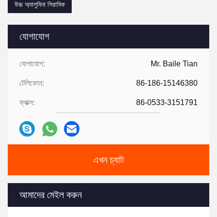
উচ্চ অ্যালুমিনা সিরামিক
যোগাযোগ
যোগাযোগ:
Mr. Baile Tian
টেলিফোন:
86-186-15146380
ফ্যাক্স:
86-0533-3151791
এখন চ্যাট
আমাদের মেইল ​​করুন