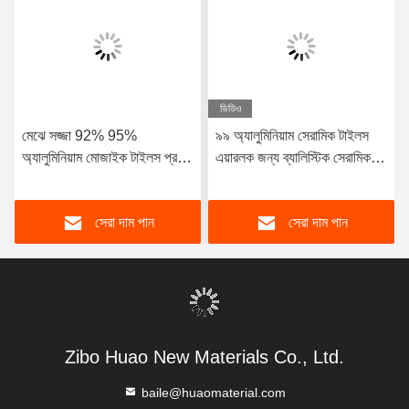
ভিডিও
মেঝে সজ্জা 92% 95%
৯৯ অ্যালুমিনিয়াম সেরামিক টাইলস
অ্যালুমিনিয়াম মোজাইক টাইলস প্রভাব
এয়ারলক জন্য ব্যালিস্টিক সেরামিক
প্রতিরোধের
টাইলস
সেরা দাম পান
সেরা দাম পান
Zibo Huao New Materials Co., Ltd.
baile@huaomaterial.com