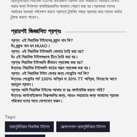
অ্যালুমিনিয়াম সিরামিক টাইলের অর্ডারগুলি নিরাপদ এবং সময়মতো সরবরাহ নিশ্চিত
করার জন্য বিশ্বস্ত ক্যারিয়ারগুলির মাধ্যমে প্রেরণ করা হয়।গ্রাহকরা তাদের
অর্ডারের অবস্থা পর্যবেক্ষণ করতে প্রদত্ত ট্র্যাকিং নম্বর ব্যবহার করে তাদের অর্ডার
ট্র্যাক করতে পারেন।.
প্রায়শই জিজ্ঞাসিত প্রশ্নঃ
প্রশ্ন: এই সিরামিক টাইলসের ব্র্যান্ড নাম কি?
উঃ ব্র্যান্ড নাম হল HUAO।
প্রশ্ন: এই সিরামিক টাইলগুলি কোথায় তৈরি করা হয়?
উঃ এই সিরামিক টাইলসগুলো চীনে তৈরি করা হয়।
প্রশ্নঃ সিরামিক টাইলগুলি কীভাবে প্যাকেজ করা হয়?
উত্তরঃ সিরামিক টাইলগুলি কাঠের বাক্সে প্যাকেজ করা হয়।
প্রশ্ন: এই সিরামিক টাইল কেনার জন্য পেমেন্টের শর্ত কি?
উত্তরঃ পেমেন্টের শর্ত 100% অগ্রিম বা 30% TT অগ্রিম, বিতরণের আগে
ব্যালেন্স প্রদান।
প্রশ্নঃ আমি সিরামিক টাইলের আকার বা রঙ কাস্টমাইজ করতে পারি?
উত্তরঃ কাস্টমাইজেশন বিকল্পগুলির জন্য, আরও সহায়তার জন্য আমাদের গ্রাহক
পরিষেবা দলের সাথে যোগাযোগ করুন।
Tags:
অ্যালুমিনিয়াম সিরামিক টাইলস
হেক্সাগোনাল অ্যালুমিনিয়াম টাইলস