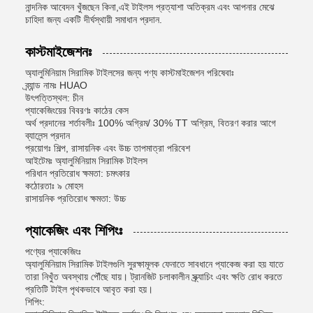
নান্দনিক আবেদন খুঁজছেন কিনা,এই টাইলস প্রত্যাশা অতিক্রম এবং আপনার মেঝে
চাহিদা জন্য একটি দীর্ঘস্থায়ী সমাধান প্রদান.
কাস্টমাইজেশনঃ
অ্যালুমিনিয়াম সিরামিক টাইলসের জন্য পণ্য কাস্টমাইজেশন পরিষেবাঃ
ব্র্যান্ড নামঃ HUAO
উৎপত্তিস্থল: চীন
প্যাকেজিংয়ের বিবরণঃ কাঠের কেস
অর্থ প্রদানের শর্তাবলীঃ 100% অগ্রিম/ 30% TT অগ্রিম, বিতরণ করার আগে
ব্যালেন্স প্রদান
প্রয়োগঃ শিল্প, রাসায়নিক এবং উচ্চ তাপমাত্রা পরিবেশ
আইটেমঃ অ্যালুমিনিয়াম সিরামিক টাইলস
পরিধান প্রতিরোধ ক্ষমতা: চমৎকার
কঠোরতাঃ ৯ মোহস
রাসায়নিক প্রতিরোধ ক্ষমতা: উচ্চ
প্যাকেজিং এবং শিপিংঃ
পণ্যের প্যাকেজিংঃ
অ্যালুমিনিয়াম সিরামিক টাইলগুলি সুরক্ষামূলক ফেনাতে সাবধানে প্যাকেজ করা হয় যাতে
তারা নিখুঁত অবস্থায় পৌঁছে যায়। ট্রানজিট চলাকালীন স্ক্র্যাচিং এবং ক্ষতি রোধ করতে
প্রতিটি টাইল পৃথকভাবে আবৃত করা হয়।
শিপিং: