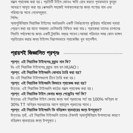
বাক্সে প্যাকেজ করা হয়। প্রতিটি টাইল কোনও ক্ষতি রোধ করতে পৃথকভাবে বুদবুদ
আবরণে আবৃত করা হয়।বক্সগুলি সহজেই সনাক্তকরণের জন্য পণ্যের নাম এবং
পরিমাণের সাথে লেবেলযুক্ত.
শিপিং:
অ্যালুমিনিয়াম সিরামিক টাইলের অর্ডারগুলি একটি নির্ভরযোগ্য কুরিয়ার পরিষেবা দ্বারা
প্রেরণ করা হয় যাতে সময়মত ডেলিভারি নিশ্চিত করা যায়। গ্রাহকরা তাদের চালানের
স্থিতি পর্যবেক্ষণের জন্য একটি ট্র্যাকিং নম্বর পাবেন।আমরা পরিবহন সময় কোন ভাঙ্গন
প্রতিরোধ করার জন্য টাইলস নিরাপদভাবে প্যাকেজিং খুব যত্নশীল.
প্রায়শই জিজ্ঞাসিত প্রশ্নঃ
প্রশ্ন: এই সিরামিক টাইলসের ব্র্যান্ড নাম কি?
উঃ এই সিরামিক টাইলসের ব্র্যান্ড নাম হল HUAO।
প্রশ্ন: এই সিরামিক টাইলগুলি কোথায় তৈরি করা হয়?
উঃ এই সিরামিক টাইলসগুলো চীনে তৈরি করা হয়।
প্রশ্ন: এই সিরামিক টাইলগুলি কিভাবে প্যাকেজ করা হয়?
উত্তর: এই সিরামিক টাইলগুলি কাঠের বাক্সে প্যাকেজ করা হয়।
প্রশ্ন: এই সিরামিক টাইল কেনার জন্য পেমেন্টের শর্ত কি?
উত্তরঃ এই সিরামিক টাইল কেনার জন্য অর্থ প্রদানের শর্ত হয় 100% অগ্রিম বা
30% TT অগ্রিম সরবরাহের আগে ব্যালেন্স প্রদানের সাথে।
প্রশ্ন: এই সিরামিক টাইলগুলি কি বহিরঙ্গন ব্যবহারের জন্য উপযুক্ত?
উত্তরঃ হ্যাঁ, এই সিরামিক টাইলগুলি তাদের টেকসই অ্যালুমিনিয়াম উপাদানের কারণে
বহিরঙ্গন ব্যবহারের জন্য উপযুক্ত।