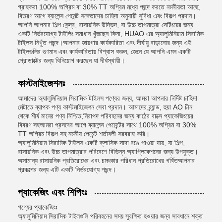
গ্রাহকরা 100% অগ্রিম বা 30% TT অগ্রিম মধ্যে পছন্দ করতে নমনীয়তা আছে,
বিতরণ আগে ব্যালেন্স পেমেন্ট সঙ্গেতাদের চাহিদা অনুযায়ী সুবিধা এবং বিকল্প প্রদান।
আপনি আপনার শিল্প কেন্দ্র, রাসায়নিক উদ্ভিদ, বা উচ্চ তাপমাত্রা সেটিংয়ের জন্য
একটি নির্ভরযোগ্য টাইলিং সমাধান খুঁজছেন কিনা, HUAO এর অ্যালুমিনিয়াম সিরামিক
টাইলস নিখুঁত পছন্দ।আপনার জায়গার কার্যকারিতা এবং দীর্ঘায়ু বাড়ানোর জন্য এই
টাইলগুলির গুণমান এবং কার্যকারিতায় বিশ্বাস করুন, জেনে যে আপনি এমন একটি
প্রোডাক্টের জন্য বিনিয়োগ করছেন যা দীর্ঘস্থায়ী।
কাস্টমাইজেশনঃ
আমাদের অ্যালুমিনিয়াম সিরামিক টাইলস পণ্যের জন্য, আমরা আপনার নির্দিষ্ট চাহিদা
মেটাতে ব্যাপক পণ্য কাস্টমাইজেশন সেবা প্রদান। আমাদের ব্র্যান্ড, হুয়া AO চীন
থেকে শীর্ষ মানের পণ্য নিশ্চিত,নিরাপদ পরিবহনের জন্য কাঠের বাক্সে প্যাকেজিংয়ের
বিবরণ সহআমরা প্রসবের আগে ব্যালেন্স পেমেন্টের সাথে 100% অগ্রিম বা 30%
TT অগ্রিম বিকল্প সহ নমনীয় পেমেন্ট শর্তাবলী সরবরাহ করি।
অ্যালুমিনিয়াম সিরামিক টাইলস একটি ক্লাসিক সাদা রঙে পাওয়া যায়, যা শিল্প,
রাসায়নিক এবং উচ্চ তাপমাত্রার পরিবেশে বিভিন্ন অ্যাপ্লিকেশনের জন্য উপযুক্ত।
অসামান্য রাসায়নিক প্রতিরোধের এবং চমৎকার পরিধান প্রতিরোধের গর্বিতআপনার
প্রকল্পের জন্য এটি একটি নির্ভরযোগ্য পছন্দ।
প্যাকেজিং এবং শিপিংঃ
পণ্যের প্যাকেজিংঃ
অ্যালুমিনিয়াম সিরামিক টাইলগুলি পরিবহনের সময় সুরক্ষিত হওয়ার জন্য সাবধানে শক্ত