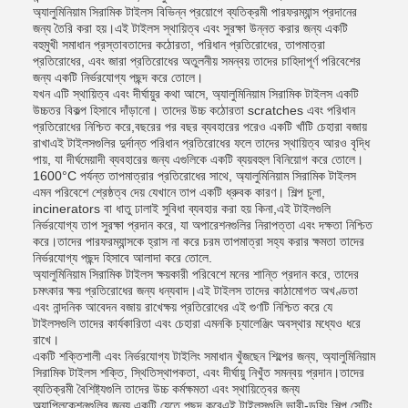
অ্যালুমিনিয়াম সিরামিক টাইলস বিভিন্ন প্রয়োগে ব্যতিক্রমী পারফরম্যান্স প্রদানের
জন্য তৈরি করা হয়।এই টাইলস স্থায়িত্ব এবং সুরক্ষা উন্নত করার জন্য একটি
বহুমুখী সমাধান প্রস্তাবতাদের কঠোরতা, পরিধান প্রতিরোধের, তাপমাত্রা
প্রতিরোধের, এবং জারা প্রতিরোধের অতুলনীয় সমন্বয় তাদের চাহিদাপূর্ণ পরিবেশের
জন্য একটি নির্ভরযোগ্য পছন্দ করে তোলে।
যখন এটি স্থায়িত্ব এবং দীর্ঘায়ুর কথা আসে, অ্যালুমিনিয়াম সিরামিক টাইলস একটি
উচ্চতর বিকল্প হিসাবে দাঁড়ানো। তাদের উচ্চ কঠোরতা scratches এবং পরিধান
প্রতিরোধের নিশ্চিত করে,বছরের পর বছর ব্যবহারের পরেও একটি খাঁটি চেহারা বজায়
রাখাএই টাইলসগুলির দুর্দান্ত পরিধান প্রতিরোধের ফলে তাদের স্থায়িত্ব আরও বৃদ্ধি
পায়, যা দীর্ঘমেয়াদী ব্যবহারের জন্য এগুলিকে একটি ব্যয়বহুল বিনিয়োগ করে তোলে।
1600°C পর্যন্ত তাপমাত্রার প্রতিরোধের সাথে, অ্যালুমিনিয়াম সিরামিক টাইলস
এমন পরিবেশে শ্রেষ্ঠত্ব দেয় যেখানে তাপ একটি ধ্রুবক কারণ। শিল্প চুলা,
incinerators বা ধাতু ঢালাই সুবিধা ব্যবহার করা হয় কিনা,এই টাইলগুলি
নির্ভরযোগ্য তাপ সুরক্ষা প্রদান করে, যা অপারেশনগুলির নিরাপত্তা এবং দক্ষতা নিশ্চিত
করে।তাদের পারফরম্যান্সকে হ্রাস না করে চরম তাপমাত্রা সহ্য করার ক্ষমতা তাদের
নির্ভরযোগ্য পছন্দ হিসাবে আলাদা করে তোলে.
অ্যালুমিনিয়াম সিরামিক টাইলস ক্ষয়কারী পরিবেশে মনের শান্তি প্রদান করে, তাদের
চমৎকার ক্ষয় প্রতিরোধের জন্য ধন্যবাদ।এই টাইলস তাদের কাঠামোগত অখণ্ডতা
এবং নান্দনিক আবেদন বজায় রাখেক্ষয় প্রতিরোধের এই গুণটি নিশ্চিত করে যে
টাইলসগুলি তাদের কার্যকারিতা এবং চেহারা এমনকি চ্যালেঞ্জিং অবস্থার মধ্যেও ধরে
রাখে।
একটি শক্তিশালী এবং নির্ভরযোগ্য টাইলিং সমাধান খুঁজছেন শিল্পের জন্য, অ্যালুমিনিয়াম
সিরামিক টাইলস শক্তি, স্থিতিস্থাপকতা, এবং দীর্ঘায়ু নিখুঁত সমন্বয় প্রদান।তাদের
ব্যতিক্রমী বৈশিষ্ট্যগুলি তাদের উচ্চ কর্মক্ষমতা এবং স্থায়িত্বের জন্য
অ্যাপ্লিকেশনগুলির জন্য একটি যেতে পছন্দ করেএই টাইলসগুলি ভারী-ডুয়িং শিল্প সেটিং