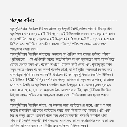
পণ্যের বর্ণনাঃ
অ্যালুমিনিয়াম সিরামিক টাইলস তাদের ব্যতিক্রমী বৈশিষ্ট্যগুলির কারণে বিভিন্ন শিল্প
অ্যাপ্লিকেশনের জন্য একটি শীর্ষ পছন্দ। এই টাইলসগুলি তাদের অসামান্য কঠোরতার
জন্য পরিচিত।মোহস স্কেলে একটি চিত্তাকর্ষক 9 স্কোরএই উচ্চ স্তরের কঠোরতা
নিশ্চিত করে যে টাইলস এমনকি সবচেয়ে চাহিদাপূর্ণ পরিবেশে তাদের কাঠামোগত
অখণ্ডতা বজায় রাখে।
অ্যালুমিনিয়াম সিরামিক টাইলসের অন্যতম মূল বৈশিষ্ট্য হ'ল তাদের দুর্দান্ত পরিধান
প্রতিরোধের। এই বৈশিষ্ট্যটি তাদের উচ্চ ট্র্যাফিক অঞ্চলে ব্যবহারের জন্য আদর্শ করে
তোলে যেখানে ঘর্ষণ এবং প্রভাব সাধারণ।টাইলস ভারী লোড এবং পুনরাবৃত্তি স্পর্শ
সহ্য করতে পারেন পরাজয় লক্ষণ প্রদর্শন ছাড়া, যা দীর্ঘস্থায়ী কর্মক্ষমতা নিশ্চিত করে।
তাপমাত্রা প্রতিরোধের আরেকটি স্ট্যান্ডআউট গুণ অ্যালুমিনিয়াম সিরামিক টাইলস।
এই টাইলস 1600 ডিগ্রি সেলসিয়াস পর্যন্ত তাপমাত্রা সহ্য করতে পারে, যা তাদের
চরম তাপ উপস্থিত অ্যাপ্লিকেশনগুলির জন্য উপযুক্ত করে তোলে।চুলায় ব্যবহৃত
হোক বা না হোক, চুলা, বা অন্যান্য উচ্চ তাপমাত্রা সেটিং, অ্যালুমিনিয়াম সিরামিক
টাইলস তাদের শক্তি এবং অখণ্ডতা বজায় রাখে, নির্ভরযোগ্য তাপ সুরক্ষা প্রদান
করে।
অ্যালুমিনিয়াম সিরামিক টাইল, এর উচ্চতর জারা প্রতিরোধের সাথে, খারাপ না হয়ে
কঠোর রাসায়নিক পরিবেশে প্রতিরোধ করার জন্য ডিজাইন করা হয়েছে।এটি এমন
শিল্পের জন্য এটিকে পছন্দসই পছন্দ করে যেখানে ক্ষয়কারী পদার্থের সংস্পর্শে থাকা
সাধারণটাইলগুলি ক্ষয়কারী উপাদানগুলির সাপেক্ষেও তাদের কাঠামোগত অখণ্ডতা এবং
নান্দনিক আবেদন ধরে রাখে, দীর্ঘায়ু এবং কর্মক্ষমতা নিশ্চিত করে।