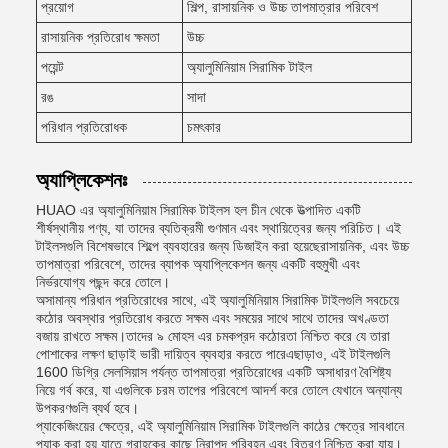
প্রয়োগ
শিল্প, রাসায়নিক ও উচ্চ তাপমাত্রার পরিবেশ
রাসায়নিক প্রতিরোধ ক্ষমতা
উচ্চ
পয়েন্ট
অ্যালুমিনিয়াম সিরামিক টাইল
রঙ
সাদা
পরিধান প্রতিরোধক
চমৎকার
অ্যাপ্লিকেশনঃ
HUAO এর অ্যালুমিনিয়াম সিরামিক টাইলস হল চীন থেকে উত্পাদিত একটি
শীর্ষস্থানীয় পণ্য, যা তাদের ব্যতিক্রমী গুণমান এবং স্থায়িত্বের জন্য পরিচিত। এই
টাইলসগুলি বিশেষভাবে শিল্পে ব্যবহারের জন্য ডিজাইন করা হয়েছেরাসায়নিক, এবং উচ্চ
তাপমাত্রা পরিবেশে, তাদের ব্যাপক অ্যাপ্লিকেশন জন্য একটি বহুমুখী এবং
নির্ভরযোগ্য পছন্দ করে তোলে।
অসামান্য পরিধান প্রতিরোধের সাথে, এই অ্যালুমিনিয়াম সিরামিক টাইলগুলি সবচেয়ে
কঠোর অবস্থার প্রতিরোধ করতে সক্ষম এবং সময়ের সাথে সাথে তাদের অখণ্ডতা
বজায় রাখতে সক্ষম।তাদের ৯ মোহস এর চমকপ্রদ কঠোরতা নিশ্চিত করে যে তারা
পোশাকের লক্ষণ ছাড়াই ভারী দায়িত্ব ব্যবহার করতে পারেএছাড়াও, এই টাইলগুলি
1600 ডিগ্রি সেলসিয়াস পর্যন্ত তাপমাত্রা প্রতিরোধের একটি অসাধারণ বৈশিষ্ট্য
নিয়ে গর্ব করে, যা এগুলিকে চরম তাপের পরিবেশে আদর্শ করে তোলে যেখানে অন্যান্য
উপকরণগুলি ব্যর্থ হবে।
প্যাকেজিংয়ের ক্ষেত্রে, এই অ্যালুমিনিয়াম সিরামিক টাইলগুলি কাঠের ক্ষেত্রে সাবধানে
প্যাক করা হয় যাতে গ্রাহকের কাছে নিরাপদ পরিবহন এবং বিতরণ নিশ্চিত করা যায়।