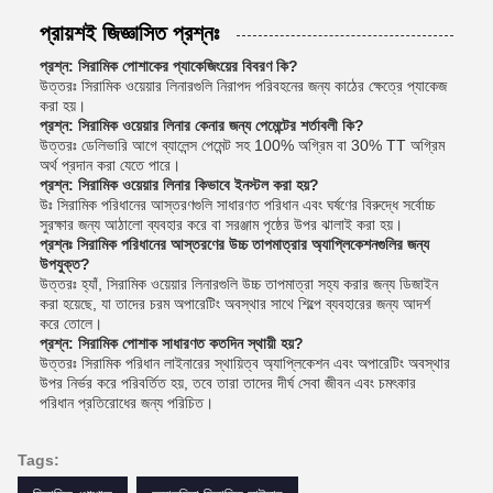
প্রায়শই জিজ্ঞাসিত প্রশ্নঃ
প্রশ্ন: সিরামিক পোশাকের প্যাকেজিংয়ের বিবরণ কি?
উত্তরঃ সিরামিক ওয়েয়ার লিনারগুলি নিরাপদ পরিবহনের জন্য কাঠের ক্ষেত্রে প্যাকেজ
করা হয়।
প্রশ্ন: সিরামিক ওয়েয়ার লিনার কেনার জন্য পেমেন্টের শর্তাবলী কি?
উত্তরঃ ডেলিভারি আগে ব্যালেন্স পেমেন্ট সহ 100% অগ্রিম বা 30% TT অগ্রিম
অর্থ প্রদান করা যেতে পারে।
প্রশ্ন: সিরামিক ওয়েয়ার লিনার কিভাবে ইনস্টল করা হয়?
উঃ সিরামিক পরিধানের আস্তরণগুলি সাধারণত পরিধান এবং ঘর্ষণের বিরুদ্ধে সর্বোচ্চ
সুরক্ষার জন্য আঠালো ব্যবহার করে বা সরঞ্জাম পৃষ্ঠের উপর ঝালাই করা হয়।
প্রশ্নঃ সিরামিক পরিধানের আস্তরণের উচ্চ তাপমাত্রার অ্যাপ্লিকেশনগুলির জন্য
উপযুক্ত?
উত্তরঃ হ্যাঁ, সিরামিক ওয়েয়ার লিনারগুলি উচ্চ তাপমাত্রা সহ্য করার জন্য ডিজাইন
করা হয়েছে, যা তাদের চরম অপারেটিং অবস্থার সাথে শিল্পে ব্যবহারের জন্য আদর্শ
করে তোলে।
প্রশ্ন: সিরামিক পোশাক সাধারণত কতদিন স্থায়ী হয়?
উত্তরঃ সিরামিক পরিধান লাইনারের স্থায়িত্ব অ্যাপ্লিকেশন এবং অপারেটিং অবস্থার
উপর নির্ভর করে পরিবর্তিত হয়, তবে তারা তাদের দীর্ঘ সেবা জীবন এবং চমৎকার
পরিধান প্রতিরোধের জন্য পরিচিত।
Tags: