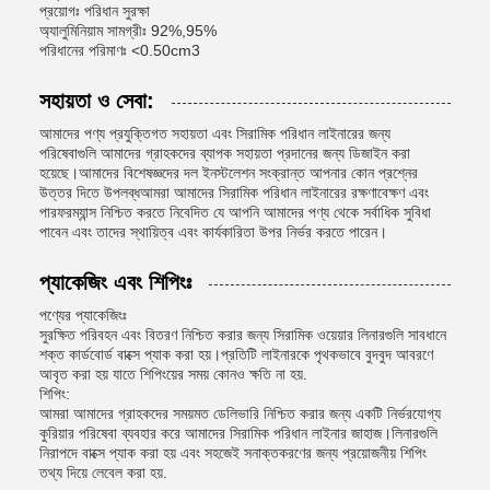
প্রয়োগঃ পরিধান সুরক্ষা
অ্যালুমিনিয়াম সামগ্রীঃ 92%,95%
পরিধানের পরিমাণঃ <0.50cm3
সহায়তা ও সেবা:
আমাদের পণ্য প্রযুক্তিগত সহায়তা এবং সিরামিক পরিধান লাইনারের জন্য
পরিষেবাগুলি আমাদের গ্রাহকদের ব্যাপক সহায়তা প্রদানের জন্য ডিজাইন করা
হয়েছে।আমাদের বিশেষজ্ঞদের দল ইনস্টলেশন সংক্রান্ত আপনার কোন প্রশ্নের
উত্তর দিতে উপলব্ধআমরা আমাদের সিরামিক পরিধান লাইনারের রক্ষণাবেক্ষণ এবং
পারফরম্যান্স নিশ্চিত করতে নিবেদিত যে আপনি আমাদের পণ্য থেকে সর্বাধিক সুবিধা
পাবেন এবং তাদের স্থায়িত্ব এবং কার্যকারিতা উপর নির্ভর করতে পারেন।
প্যাকেজিং এবং শিপিংঃ
পণ্যের প্যাকেজিংঃ
সুরক্ষিত পরিবহন এবং বিতরণ নিশ্চিত করার জন্য সিরামিক ওয়েয়ার লিনারগুলি সাবধানে
শক্ত কার্ডবোর্ড বাক্সে প্যাক করা হয়।প্রতিটি লাইনারকে পৃথকভাবে বুদবুদ আবরণে
আবৃত করা হয় যাতে শিপিংয়ের সময় কোনও ক্ষতি না হয়.
শিপিং:
আমরা আমাদের গ্রাহকদের সময়মত ডেলিভারি নিশ্চিত করার জন্য একটি নির্ভরযোগ্য
কুরিয়ার পরিষেবা ব্যবহার করে আমাদের সিরামিক পরিধান লাইনার জাহাজ।লিনারগুলি
নিরাপদে বাক্সে প্যাক করা হয় এবং সহজেই সনাক্তকরণের জন্য প্রয়োজনীয় শিপিং
তথ্য দিয়ে লেবেল করা হয়.