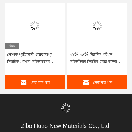
ভিডিও
পোশাক প্রতিরোধী ওয়েল্ডযোগ্য
৯২% ৯৫% সিরামিক পরিধান
সিরামিক পোশাক আউটলাইনার
আউটলিনার সিরামিক রাবার কম্পোজিট
অ্যালুমিনিয়াম সিরামিক আউটলাইনার
আউটলিনার স্টিলের সাথে
92
সেরা দাম পান
সেরা দাম পান
Zibo Huao New Materials Co., Ltd.