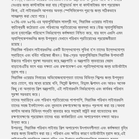
নেওয়ার জন্য কাস্টমাইজ করা যায়।স্ট্যান্ডার্ড মাপ বা কাস্টমাইজড মাপ প্রয়োজন
কিনা, এই লাইনারগুলি আপনার অনন্য স্পেসিফিকেশন পূরণের জন্য সঠিকভাবে
সামঞ্জস্য করা যেতে পারে।
৯২% এবং ৯৫% এর অ্যালুমিনিয়াম সামগ্রী সহ, সিরামিক ওয়েয়ার লাইনার
ব্যতিক্রমী কঠোরতা এবং পরিধানের প্রতিরোধের ব্যবস্থা করে।উচ্চ অ্যালুমিনিয়াম
রচনা চ্যালেঞ্জিং পরিবেশে নির্ভরযোগ্য কর্মক্ষমতা নিশ্চিত করে, যার ফলে এগুলি এমন
অ্যাপ্লিকেশনগুলির জন্য উপযুক্ত যেখানে পরিধান প্রতিরোধের প্রয়োজনীয়তা
রয়েছে।
সিরামিক পরিধান লাইনারগুলির একটি উল্লেখযোগ্য সুবিধা হ'ল তাদের উল্লেখযোগ্য
স্থায়িত্ব এবং বর্ধিত পরিষেবা জীবন। উচ্চ-গ্রেড অ্যালুমিনিয়াম সিরামিক উপাদানটি
উচ্চতর পরিধান সুরক্ষা সরবরাহ করে,যন্ত্রপাতি ও যন্ত্রপাতি ব্যবহারের মেয়াদ
বাড়ানোএটির ফলে খরচ দক্ষতা এবং রক্ষণাবেক্ষণ এবং প্রতিস্থাপনের জন্য ডাউনটাইম
হ্রাস পায়।
সিরামিক ওয়েয়ার লিনারের অভিযোজনযোগ্যতা তাদের বিভিন্ন শিল্পের জন্য উপযুক্ত
করে তোলে, যার মধ্যে রয়েছে খনি, সিমেন্ট উত্পাদন, বিদ্যুৎ উত্পাদন এবং আরও অনেক
কিছু।বা অন্যান্য শিল্প যন্ত্রপাতি, এই লাইনারগুলি নির্ভরযোগ্য এবং কার্যকর পরিধান
সুরক্ষা সরবরাহ করে।
তাদের স্থায়িত্ব এবং পরিধান প্রতিরোধের পাশাপাশি, সিরামিক পরিধান লাইনারগুলি
তাদের সহজ ইনস্টলেশন এবং ন্যূনতম রক্ষণাবেক্ষণের জন্যও প্রশংসা করা হয়।অথবা
কাস্টম আকার বিভিন্ন পদ্ধতি ব্যবহার করে সহজেই মাউন্ট করা যাবেতাদের কম
রক্ষণাবেক্ষণের প্রয়োজন তাদের খরচ কার্যকারিতা এবং অপারেশনাল দক্ষতা আরও
উন্নত করে।
উপরন্তু, সিরামিক পরিধান লাইনার শিল্প অপারেশন উৎপাদনশীলতা এবং কর্মক্ষমতা বৃদ্ধি
করার জন্য ডিজাইন করা হয়। পরিধান এবং ক্ষতির কারণে ডাউনটাইম হ্রাস করে,এই