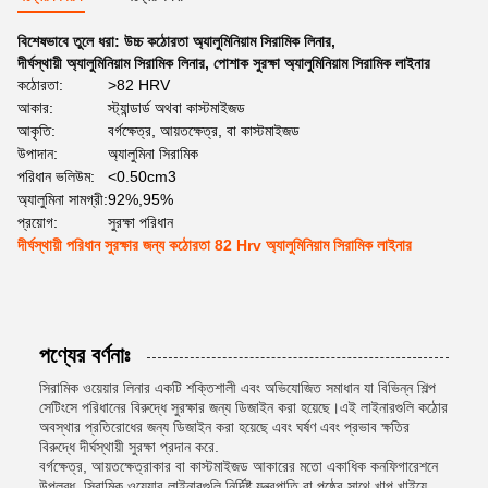
বিশেষভাবে তুলে ধরা:
উচ্চ কঠোরতা অ্যালুমিনিয়াম সিরামিক লিনার
,
দীর্ঘস্থায়ী অ্যালুমিনিয়াম সিরামিক লিনার
,
পোশাক সুরক্ষা অ্যালুমিনিয়াম সিরামিক লাইনার
কঠোরতা:
>82 HRV
আকার:
স্ট্যান্ডার্ড অথবা কাস্টমাইজড
আকৃতি:
বর্গক্ষেত্র, আয়তক্ষেত্র, বা কাস্টমাইজড
উপাদান:
অ্যালুমিনা সিরামিক
পরিধান ভলিউম:
<0.50cm3
অ্যালুমিনা সামগ্রী:
92%,95%
প্রয়োগ:
সুরক্ষা পরিধান
দীর্ঘস্থায়ী পরিধান সুরক্ষার জন্য কঠোরতা 82 Hrv অ্যালুমিনিয়াম সিরামিক লাইনার
পণ্যের বর্ণনাঃ
সিরামিক ওয়েয়ার লিনার একটি শক্তিশালী এবং অভিযোজিত সমাধান যা বিভিন্ন শিল্প
সেটিংসে পরিধানের বিরুদ্ধে সুরক্ষার জন্য ডিজাইন করা হয়েছে।এই লাইনারগুলি কঠোর
অবস্থার প্রতিরোধের জন্য ডিজাইন করা হয়েছে এবং ঘর্ষণ এবং প্রভাব ক্ষতির
বিরুদ্ধে দীর্ঘস্থায়ী সুরক্ষা প্রদান করে.
বর্গক্ষেত্র, আয়তক্ষেত্রাকার বা কাস্টমাইজড আকারের মতো একাধিক কনফিগারেশনে
উপলব্ধ, সিরামিক ওয়েয়ার লাইনারগুলি নির্দিষ্ট যন্ত্রপাতি বা পৃষ্ঠের সাথে খাপ খাইয়ে