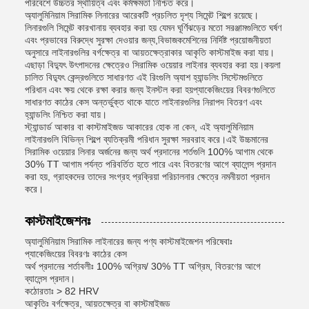
পরিবেশে উচ্চতর স্থায়িত্ব এবং কর্মক্ষমতা নিশ্চিত করে।
অ্যালুমিনিয়াম সিরামিক লিনারের আরেকটি প্রচলিত দৃশ্য সিমেন্ট শিল্পে রয়েছে।
লিনারগুলি সিমেন্ট কারখানায় ব্যবহার করা হয় যেমন ঘূর্ণিঝড়ের মতো সরঞ্জামগুলিতে ঘর্ষণ
এবং প্রভাবের বিরুদ্ধে সুরক্ষা দেওয়ার জন্য,বিভাজকমেশিনের নির্দিষ্ট প্রয়োজনীয়তা
অনুসারে লাইনারগুলির বর্গক্ষেত্র বা আয়তক্ষেত্রাকার আকৃতি কাস্টমাইজ করা যায়।
এছাড়া বিদ্যুৎ উৎপাদনের ক্ষেত্রেও সিরামিক ওয়েয়ার লাইনার ব্যবহার করা হয়।কয়লা
চালিত বিদ্যুৎ কেন্দ্রগুলিতে সাধারণত এই রিংগুলি অ্যাশ হ্যান্ডলিং সিস্টেমগুলিতে
পরিধান এবং ক্ষয় থেকে রক্ষা করার জন্য ইনস্টল করা হয়প্যাকেজিংয়ের বিবরণগুলিতে
সাধারণত কাঠের কেস অন্তর্ভুক্ত থাকে যাতে লাইনারগুলির নিরাপদ বিতরণ এবং
হ্যান্ডলিং নিশ্চিত করা যায়।
স্ট্যান্ডার্ড আকার বা কাস্টমাইজড আকারের হোক না কেন, এই অ্যালুমিনিয়াম
লাইনারগুলি বিভিন্ন শিল্পে ব্যতিক্রমী পরিধান সুরক্ষা সরবরাহ করে।এই উচ্চমানের
সিরামিক ওয়েয়ার লিনার অর্জনের জন্য অর্থ প্রদানের শর্তগুলি 100% আগাম থেকে
30% TT আগাম পর্যন্ত পরিবর্তিত হতে পারে এবং বিতরণের আগে ব্যালেন্স প্রদান
করা হয়, গ্রাহকদের তাদের সংগ্রহ প্রক্রিয়া পরিচালনার ক্ষেত্রে নমনীয়তা প্রদান
করে।
কাস্টমাইজেশনঃ
অ্যালুমিনিয়াম সিরামিক লাইনারের জন্য পণ্য কাস্টমাইজেশন পরিষেবাঃ
প্যাকেজিংয়ের বিবরণঃ কাঠের কেস
অর্থ প্রদানের শর্তাবলীঃ 100% অগ্রিম/ 30% TT অগ্রিম, বিতরণের আগে
ব্যালেন্স প্রদান।
কঠোরতাঃ > 82 HRV
আকৃতিঃ বর্গক্ষেত্র, আয়তক্ষেত্র বা কাস্টমাইজড