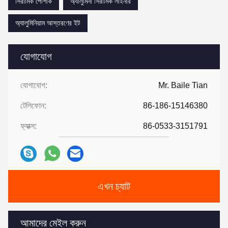
সিরামিক পোশাক
অ্যালুমিনা সিরামিক লাইনার
অ্যালুমিনিয়াম আস্তরণের ইট
যোগাযোগ
যোগাযোগ:
Mr. Baile Tian
টেলিফোন:
86-186-15146380
ফ্যাক্স:
86-0533-3151791
এখন চ্যাট
আমাদের মেইল ​​করুন