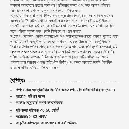
লাইনারগুলি সামগ্রিক দক্ষতা বৃদ্ধি এবং উত্পাদন প্রক্রিয়াগুলিকে সহজতর করতে
সহায়তা করেতাদের কঠোর অবস্থার প্রতিরোধ ক্ষমতা এবং উচ্চ প্রভাব পরিবেশ
অবিচ্ছিন্ন অপারেশন এবং ধ্রুবক কর্মক্ষমতা নিশ্চিত করে।
স্ট্যান্ডার্ড আকার বা কাস্টমাইজড মাত্রা প্রয়োজন কিনা, সিরামিক পরিধান লাইনার
আপনার নির্দিষ্ট চাহিদা মেটাতে মাপসই করা যেতে পারে। তাদের উচ্চ এলুমিনিয়াম
সামগ্রী, অসামান্য কঠোরতা,এবং উচ্চতর পরিধান প্রতিরোধের তাদের বিভিন্ন শিল্প
জুড়ে পরিধান সুরক্ষা জন্য একটি নির্ভরযোগ্য পছন্দ করতে.
সংক্ষেপে, সিরামিক পরিধান লাইনারগুলি শিল্প অ্যাপ্লিকেশনগুলিতে পরিধান সুরক্ষার জন্য
একটি টেকসই, বহুমুখী এবং ব্যয়বহুল সমাধান। তাদের উচ্চ মানের অ্যালুমিনিয়াম
সিরামিক উপাদানগুলির সাথে,কাস্টমাইজযোগ্য আকার, এবং ব্যতিক্রমী কর্মক্ষমতা, এই
liners abrasion এবং প্রভাব বিরুদ্ধে নির্ভরযোগ্য প্রতিরক্ষা প্রদান।সিরামিক
পরিধান লাইনার আপনার নির্দিষ্ট প্রয়োজনীয়তা অনুসারে অভিযোজিত করা যেতে
পারেআপনার সরঞ্জাম ও যন্ত্রপাতিগুলির দীর্ঘায়ু এবং দক্ষতা বাড়াতে আজই সিরামিক
ওয়েয়ার লাইনারগুলিতে বিনিয়োগ করুন।
বৈশিষ্ট্যঃ
পণ্যের নামঃ অ্যালুমিনিয়াম সিরামিক আস্তরণের - সিরামিক পরিধান আস্তরণের
প্রয়োগঃ পরিধান সুরক্ষা
আকারঃ স্ট্যান্ডার্ড অথবা কাস্টমাইজড
3
পরিধানের পরিমাণঃ <0.50 সেমি
কঠোরতাঃ > 82 HRV
আকৃতিঃ বর্গক্ষেত্র, আয়তক্ষেত্র বা কাস্টমাইজড