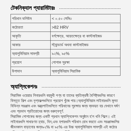
টেকনিক্যাল প্যারামিটারঃ
পরিধান ভলিউম
< ০.৫০ সেমি৩
কঠোরতা
>82 HRV
আকৃতি
বর্গক্ষেত্র, আয়তক্ষেত্র বা কাস্টমাইজড
আকার
স্ট্যান্ডার্ড অথবা কাস্টমাইজড
অ্যালুমিনিয়াম সামগ্রী
৯২%, ৯৫%
প্রয়োগ
পোশাক সুরক্ষা
উপাদান
অ্যালুমিনিয়াম সিরামিক
অ্যাপ্লিকেশনঃ
সিরামিক ওয়েয়ার লিনারগুলি বহুমুখী পণ্য যা তাদের ব্যতিক্রমী বৈশিষ্ট্যগুলির কারণে
বিস্তৃত শিল্প এবং দৃশ্যকল্পগুলিতে প্রয়োগ খুঁজে পায়।অ্যালুমিনিয়াম লাইনারগুলি মূলত
বিভিন্ন সরঞ্জাম এবং যন্ত্রপাতিগুলিতে পরিধানের সুরক্ষার জন্য ব্যবহৃত হয় যেখানে ঘর্ষণ
এবং প্রভাব প্রতিরোধের জন্য গুরুত্বপূর্ণ.
সিরামিক পোশাকের জন্য একটি প্রধান অ্যাপ্লিকেশন অনুষ্ঠান হ'ল খনি শিল্পে। এই
লাইনারগুলি সাধারণত চ্যাচ, বিন,এবং হপারগুলি পরিধান রোধ করতে এবং সরঞ্জামগুলির
জীবনকাল বাড়ানোর জন্য৯২% বা ৯৫% এর উচ্চ অ্যালুমিনিয়াম সামগ্রী এই কঠোর