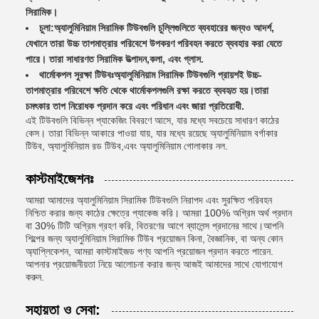
সিরামিক।
চুলা:
অ্যালুমিনিয়াম সিরামিক টিউবগুলি চুল্লিগুলিতে ব্যবহারের জন্যও আদর্শ,
যেখানে তারা উচ্চ তাপমাত্রার পরিবেশে উপকরণ পরিবহন করতে ব্যবহার করা যেতে
পারে। তারা সাধারণত সিরামিক উত্পাদন,কলা, এবং গ্লাস.
থার্মোকপল সুরক্ষা টিউবঃ
অ্যালুমিনিয়াম সিরামিক টিউবগুলি প্রায়শই উচ্চ-
তাপমাত্রার পরিবেশে ক্ষতি থেকে থার্মোকপলগুলি রক্ষা করতে ব্যবহৃত হয়।তারা
চমৎকার তাপ নিরোধক প্রদান করে এবং পরিধান এবং জারা প্রতিরোধী.
এই টিউবগুলি বিভিন্ন প্যাকেজিং বিবরণে আসে, যার মধ্যে সবচেয়ে সাধারণ কাঠের
কেস। তারা বিভিন্ন আকারে পাওয়া যায়, যার মধ্যে রয়েছে অ্যালুমিনিয়াম বর্গাকার
টিউব, অ্যালুমিনিয়াম রড টিউব,এবং অ্যালুমিনিয়াম গোলাকার নল.
কাস্টমাইজেশনঃ
আমরা আমাদের অ্যালুমিনিয়াম সিরামিক টিউবগুলি নিরাপদ এবং সুরক্ষিত পরিবহন
নিশ্চিত করার জন্য কাঠের ক্ষেত্রে প্যাকেজ করি। আমরা 100% অগ্রিম অর্থ প্রদান
বা 30% টিটি অগ্রিম গ্রহণ করি, বিতরণের আগে ব্যালেন্স প্রদানের সাথে।আপনি
শিল্পের জন্য অ্যালুমিনিয়াম সিরামিক টিউব প্রয়োজন কিনা, বৈজ্ঞানিক, বা অন্য কোন
অ্যাপ্লিকেশন, আমরা কাস্টমাইজড পণ্য আপনি প্রয়োজন প্রদান করতে পারেন.
আপনার প্রয়োজনীয়তা নিয়ে আলোচনা করার জন্য আজই আমাদের সাথে যোগাযোগ
করুন.
সহায়তা ও সেবা: