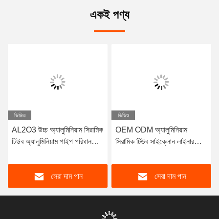
একই পণ্য
ভিডিও
ভিডিও
AL2O3 উচ্চ অ্যালুমিনিয়াম সিরামিক
OEM ODM অ্যালুমিনিয়াম
টিউব অ্যালুমিনিয়াম পাইপ পরিধান
সিরামিক টিউব সাইক্লোন লাইনার
প্রতিরোধী
টিউব উচ্চ কঠোরতা
সেরা দাম পান
সেরা দাম পান