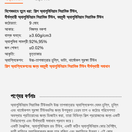
বিশেষভাবে তুলে ধরা:
শিল্প অ্যালুমিনিয়াম সিরামিক টিউব
,
দীর্ঘস্থায়ী অ্যালুমিনিয়াম সিরামিক টিউব
,
বহুমুখী অ্যালুমিনিয়াম সিরামিক টিউব
কঠোরতা:
9 মোহ
আকার:
নিজস্ব নকশা
বাল্ক ঘনত্ব:
≥3.60g/cm3
অ্যালুমিনা সামগ্রী:
92%,95%
জল শোষণ:
≤0.02%
আকৃতি:
বৃত্তাকার
অ্যাপ্লিকেশন:
উচ্চ-তাপমাত্রার চুল্লি, ভাটা, থার্মোকল সুরক্ষা টিউব
শিল্প অ্যাপ্লিকেশনের জন্য বহুমুখী অ্যালুমিনিয়াম সিরামিক টিউব দীর্ঘস্থায়ী সমাধান
পণ্যের বর্ণনাঃ
অ্যালুমিনিয়াম সিরামিক টিউবগুলি উচ্চ তাপমাত্রার অ্যাপ্লিকেশন যেমন চুল্লি, চুল্লি
এবং থার্মোকপল সুরক্ষা টিউবগুলির জন্য উপযুক্ত।চরম তাপ ও কঠোর পরিবেশগত
অবস্থার প্রতিরোধের জন্য ডিজাইন করা, তারা বিভিন্ন শিল্প প্রয়োজনের জন্য একটি
নির্ভরযোগ্য এবং দীর্ঘস্থায়ী সমাধান প্রদান করে।
একটি বৈকল্পিক, অ্যালুমিনিয়াম রড টিউব, একটি কঠিন অ্যালুমিনিয়াম কোর বৈশিষ্ট্য,
ভারী দায়িত্ব অ্যাপ্লিকেশন জন্য তার শক্তি এবং স্থায়িত্ব উন্নত। এই কোর