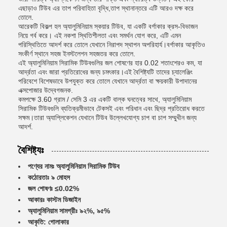
এছাড়াও টিউব এর তাপ পরিবাহিতা বৃদ্ধি,তাপ স্থানান্তরে এটি আরও দক্ষ করে
তোলে.
আরেকটি বিকল্প হল অ্যালুমিনিয়াম স্কয়ার টিউব, যা একটি বর্গাকার ক্রস-বিভাজন
নিয়ে গর্ব করে। এই নকশা স্থিতিশীলতা এবং সমর্থন যোগ করে, এটি এমন
পরিস্থিতিতে আদর্শ করে তোলে যেখানে নিরাপদ স্থাপন অপরিহার্য।বর্গাকার আকৃতিও
সংকীর্ণ স্থানে সহজ ইনস্টলেশন সহজতর করে তোলে.
এই অ্যালুমিনিয়াম সিরামিক টিউবগুলির জল শোষণের হার 0.02 শতাংশেরও কম, যা
আর্দ্রতা এবং জারা প্রতিরোধের জন্য চমৎকার।এই বৈশিষ্ট্যটি তাদের চ্যালেঞ্জিং
পরিবেশে বিশেষভাবে উপযুক্ত করে তোলে যেখানে আর্দ্রতা বা ক্ষয়কারী উপাদানের
এক্সপোজার উদ্বেগজনক.
কমপক্ষে 3.60 গ্রাম / সেমি 3 এর একটি বাল্ক ঘনত্বের সাথে, অ্যালুমিনিয়াম
সিরামিক টিউবগুলি ব্যতিক্রমীভাবে টেকসই এবং পরিধান এবং ছিদ্র প্রতিরোধ করতে
সক্ষম।তারা অ্যাপ্লিকেশন যেখানে টিউব উল্লেখযোগ্য চাপ বা চাপ সম্মুখীন জন্য
আদর্শ.
বৈশিষ্ট্যঃ
পণ্যের নামঃ অ্যালুমিনিয়াম সিরামিক টিউব
কঠোরতাঃ ৯ মোহস
জল শোষণঃ ≤0.02%
আকারঃ কাস্টম ডিজাইন
অ্যালুমিনিয়াম সামগ্রীঃ ৯২%, ৯৫%
আকৃতি: গোলাকার