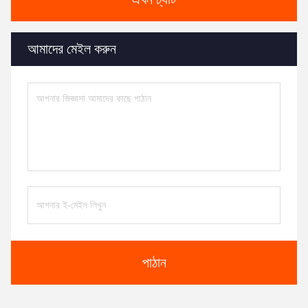
আমাদের মেইল ​​করুন
পাঠান