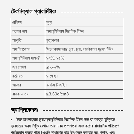
টেকনিক্যাল প্যারামিটারঃ
বৈশিষ্ট্য
মূল্য
পণ্যের নাম
অ্যালুমিনিয়াম সিরামিক টিউব
আকৃতি
বৃত্তাকার
অ্যাপ্লিকেশন
উচ্চ তাপমাত্রার চুলা, চুলা, থার্মোকপল সুরক্ষা টিউব
অ্যালুমিনিয়াম সামগ্রী
৯২%, ৯৫%
জল শোষণ
≤০.০২%
কঠোরতা
৯ মোহস
আকার
কাস্টম ডিজাইন
বাল্ক ঘনত্ব
≥3.60g/cm3
অ্যাপ্লিকেশনঃ
উচ্চ তাপমাত্রার চুলা:
অ্যালুমিনিয়াম সিরামিক টিউব উচ্চ তাপমাত্রা চুল্লিতে
ব্যবহারের জন্য নিখুঁত যেখানে তারা চরম তাপমাত্রা এবং কঠোর রাসায়নিক পরিবেশে
প্রতিরোধ করতে পারে।এগুলি সাধারণত ধাতু উৎপাদনে ব্যবহৃত হয়, গ্লাস, এবং