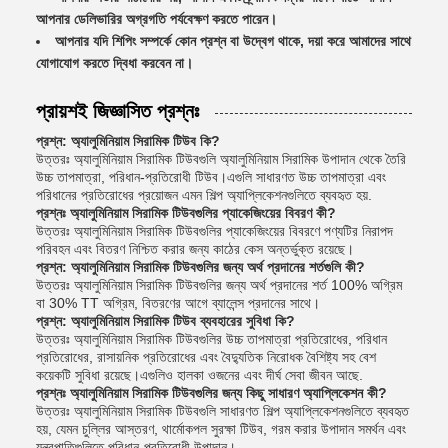
আপনার ডেলিভারির অগ্রগতি পর্যবেক্ষণ করতে পারেন।
আপনার যদি শিপিং সম্পর্কে কোন প্রশ্ন বা উদ্বেগ থাকে, দয়া করে আমাদের সাথে
যোগাযোগ করতে দ্বিধা করবেন না।
প্রায়শই জিজ্ঞাসিত প্রশ্নঃ
প্রশ্ন: অ্যালুমিনিয়াম সিরামিক টিউব কি?
উত্তরঃ অ্যালুমিনিয়াম সিরামিক টিউবগুলি অ্যালুমিনিয়াম সিরামিক উপাদান থেকে তৈরি
উচ্চ তাপমাত্রা, পরিধান-প্রতিরোধী টিউব।এগুলি সাধারণত উচ্চ তাপমাত্রা এবং
পরিধানের প্রতিরোধের প্রয়োজন এমন শিল্প অ্যাপ্লিকেশনগুলিতে ব্যবহৃত হয়.
প্রশ্নঃ অ্যালুমিনিয়াম সিরামিক টিউবগুলির প্যাকেজিংয়ের বিবরণ কী?
উত্তরঃ অ্যালুমিনিয়াম সিরামিক টিউবগুলির প্যাকেজিংয়ের বিবরণে পণ্যটির নিরাপদ
পরিবহন এবং বিতরণ নিশ্চিত করার জন্য কাঠের কেস অন্তর্ভুক্ত রয়েছে।
প্রশ্ন: অ্যালুমিনিয়াম সিরামিক টিউবগুলির জন্য অর্থ প্রদানের শর্তগুলি কী?
উত্তরঃ অ্যালুমিনিয়াম সিরামিক টিউবগুলির জন্য অর্থ প্রদানের শর্ত 100% অগ্রিম
বা 30% TT অগ্রিম, বিতরণের আগে ব্যালেন্স প্রদানের সাথে।
প্রশ্ন: অ্যালুমিনিয়াম সিরামিক টিউব ব্যবহারের সুবিধা কি?
উত্তরঃ অ্যালুমিনিয়াম সিরামিক টিউবগুলির উচ্চ তাপমাত্রা প্রতিরোধের, পরিধান
প্রতিরোধের, রাসায়নিক প্রতিরোধের এবং বৈদ্যুতিক নিরোধক বৈশিষ্ট্য সহ বেশ
কয়েকটি সুবিধা রয়েছে।এগুলিও হালকা ওজনের এবং দীর্ঘ সেবা জীবন আছে.
প্রশ্নঃ অ্যালুমিনিয়াম সিরামিক টিউবগুলির জন্য কিছু সাধারণ অ্যাপ্লিকেশন কী?
উত্তরঃ অ্যালুমিনিয়াম সিরামিক টিউবগুলি সাধারণত শিল্প অ্যাপ্লিকেশনগুলিতে ব্যবহৃত
হয়, যেমন চুল্লির আস্তরণ, থার্মোকপল সুরক্ষা টিউব, গরম করার উপাদান সমর্থন এবং
যন্ত্রপাতিগুলিতে পরিধান-প্রতিরোধী উপাদান।