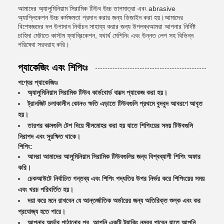
আমাদের অ্যালুমিনিয়াম সিরামিক টিউব উচ্চ তাপমাত্রা এবং abrasive
অ্যাপ্লিকেশন উচ্চ কর্মক্ষমতা প্রদান করার জন্য ডিজাইন করা হয়।আমাদের
বিশেষজ্ঞদের দল উপাদান নির্বাচন সাহায্য করার জন্য উপলব্ধআমরা আপনার নির্দিষ্ট
চাহিদা মেটাতে কাস্টম ফ্যাব্রিকেশন, যথার্থ মেশিনিং এবং উন্নত লেপ সহ বিভিন্ন
পরিষেবা সরবরাহ করি।
প্যাকেজিং এবং শিপিংঃ
পণ্যের প্যাকেজিংঃ
অ্যালুমিনিয়াম সিরামিক টিউব কার্ডবোর্ড বাক্সে প্যাকেজ করা হয়।
ট্রানজিট চলাকালীন কোনও ক্ষতি এড়াতে টিউবগুলি প্রথমে বুদবুদ আবরণে আবৃত
হয়।
তারপর বাক্সগুলি টেপ দিয়ে সীলমোহর করা হয় যাতে শিপিংয়ের সময় টিউবগুলি
নিরাপদ এবং সুরক্ষিত থাকে।
শিপিং:
আমরা আমাদের আলুমিনিয়াম সিরামিক টিউবগুলির জন্য বিশ্বব্যাপী শিপিং অফার
করি।
চেকআউটে নির্বাচিত গন্তব্য এবং শিপিং পদ্ধতির উপর নির্ভর করে শিপিংয়ের সময়
এবং খরচ পরিবর্তিত হয়।
দয়া করে মনে রাখবেন যে আন্তর্জাতিক অর্ডারের জন্য অতিরিক্ত শুল্ক এবং কর
প্রযোজ্য হতে পারে।
আপনার অর্ডার পাঠানোর পর, আপনি একটি ট্র্যাকিং নম্বর পাবেন যাতে আপনি