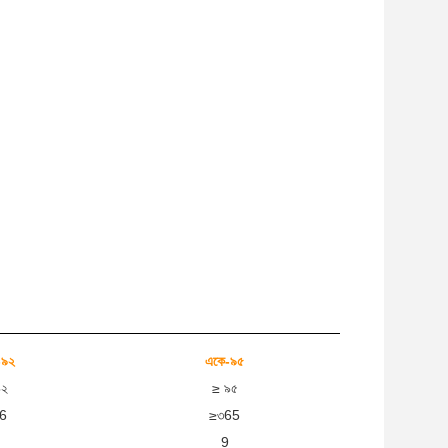
-৯২
একে-৯৫
৯২
≥ ৯৫
6
≥৩65
9