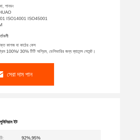
বো, শানডং
ম: HUAO
SO9001 ISO14001 ISO45001
EM
র্তাবলী
 শক্ত কাগজ বা কাঠের কেস
্রিম 100%/ 30% টিটি অগ্রিম, ডেলিভারির জন্য ব্যালেন্স পেমেন্ট।
সেরা দাম পান
ুমিনিয়াম ইট
রী:
92%,95%