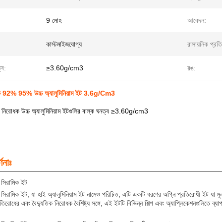
9 মোহ
আবেদন:
কাস্টমাইজযোগ্য
রাসায়নিক প্রত
্ব:
≥3.60g/cm3
রঙ:
ধক 92% 95% উচ্চ অ্যালুমিনিয়াম ইট 3.6g/Cm3
ক নিরোধক উচ্চ অ্যালুমিনিয়াম ইটগুলির বাল্ক ঘনত্ব ≥3.60g/cm3
ণনাঃ
ম সিরামিক ইট
াম সিরামিক ইট, যা হাই অ্যালুমিনিয়াম ইট নামেও পরিচিত, এটি একটি ধরণের অগ্নি প্রতিরোধী ইট যা মূ
রতিরোধের এবং বৈদ্যুতিক নিরোধক বৈশিষ্ট্য সঙ্গে, এই ইটটি বিভিন্ন শিল্প এবং অ্যাপ্লিকেশনগুলিতে ব্য