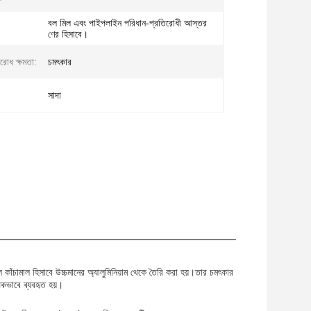
বল মিল এবং পাইপলাইন পরিধান-প্রতিরোধী আস্তর
ণের হিসাবে।
িরোধ ক্ষমতা:
চমৎকার
সাদা
ল কাঁচামাল হিসাবে উচ্চমানের অ্যালুমিনিয়াম থেকে তৈরি করা হয়।তার চমৎকার
াপকভাবে ব্যবহৃত হয়।