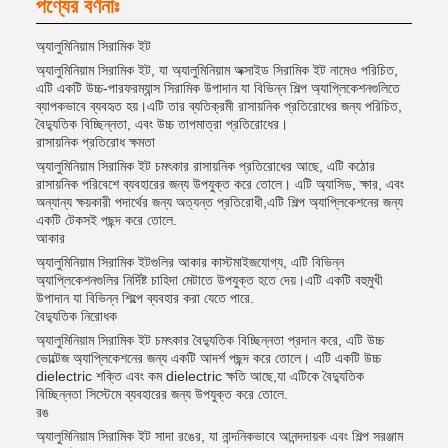
পণ্যের বর্ণনাঃ
অ্যালুমিনিয়াম সিরামিক ইট
অ্যালুমিনিয়াম সিরামিক ইট, যা অ্যালুমিনিয়াম অক্সাইড সিরামিক ইট নামেও পরিচিত,
এটি একটি উচ্চ-পারফরম্যান্স সিরামিক উপাদান যা বিভিন্ন শিল্প অ্যাপ্লিকেশনগুলিতে
ব্যাপকভাবে ব্যবহৃত হয়।এটি তার ব্যতিক্রমী রাসায়নিক প্রতিরোধের জন্য পরিচিত,
বৈদ্যুতিক বিচ্ছিন্নতা, এবং উচ্চ তাপমাত্রা প্রতিরোধের।
রাসায়নিক প্রতিরোধ ক্ষমতা
অ্যালুমিনিয়াম সিরামিক ইট চমৎকার রাসায়নিক প্রতিরোধের আছে, এটি কঠোর
রাসায়নিক পরিবেশে ব্যবহারের জন্য উপযুক্ত করে তোলে। এটি অ্যাসিড, ক্ষার, এবং
অন্যান্য ক্ষয়কারী পদার্থের জন্য অত্যন্ত প্রতিরোধী,এটি শিল্প অ্যাপ্লিকেশনের জন্য
একটি টেকসই পছন্দ করে তোলে.
আকার
অ্যালুমিনিয়াম সিরামিক ইটগুলির আকার কাস্টমাইজযোগ্য, এটি বিভিন্ন
অ্যাপ্লিকেশনগুলির নির্দিষ্ট চাহিদা মেটাতে উপযুক্ত হতে দেয়।এটি একটি বহুমুখী
উপাদান যা বিভিন্ন শিল্পে ব্যবহার করা যেতে পারে.
বৈদ্যুতিক নিরোধক
অ্যালুমিনিয়াম সিরামিক ইট চমৎকার বৈদ্যুতিক বিচ্ছিন্নতা প্রদান করে, এটি উচ্চ
ভোল্টেজ অ্যাপ্লিকেশনের জন্য একটি আদর্শ পছন্দ করে তোলে। এটি একটি উচ্চ
dielectric শক্তি এবং কম dielectric ক্ষতি আছে,যা এটিকে বৈদ্যুতিক
বিচ্ছিন্নতা সিস্টেমে ব্যবহারের জন্য উপযুক্ত করে তোলে.
রঙ
অ্যালুমিনিয়াম সিরামিক ইট সাদা রঙের, যা নান্দনিকভাবে আনন্দদায়ক এবং শিল্প সরঞ্জাম