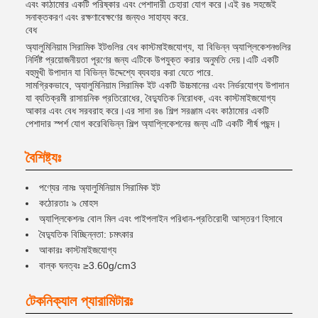
এবং কাঠামোর একটি পরিষ্কার এবং পেশাদারী চেহারা যোগ করে।এই রঙ সহজেই
সনাক্তকরণ এবং রক্ষণাবেক্ষণের জন্যও সাহায্য করে.
বেধ
অ্যালুমিনিয়াম সিরামিক ইটগুলির বেধ কাস্টমাইজযোগ্য, যা বিভিন্ন অ্যাপ্লিকেশনগুলির
নির্দিষ্ট প্রয়োজনীয়তা পূরণের জন্য এটিকে উপযুক্ত করার অনুমতি দেয়।এটি একটি
বহুমুখী উপাদান যা বিভিন্ন উদ্দেশ্যে ব্যবহার করা যেতে পারে.
সামগ্রিকভাবে, অ্যালুমিনিয়াম সিরামিক ইট একটি উচ্চমানের এবং নির্ভরযোগ্য উপাদান
যা ব্যতিক্রমী রাসায়নিক প্রতিরোধের, বৈদ্যুতিক নিরোধক, এবং কাস্টমাইজযোগ্য
আকার এবং বেধ সরবরাহ করে।এর সাদা রঙ শিল্প সরঞ্জাম এবং কাঠামোর একটি
পেশাদার স্পর্শ যোগ করেবিভিন্ন শিল্প অ্যাপ্লিকেশনের জন্য এটি একটি শীর্ষ পছন্দ।
বৈশিষ্ট্যঃ
পণ্যের নামঃ অ্যালুমিনিয়াম সিরামিক ইট
কঠোরতাঃ ৯ মোহস
অ্যাপ্লিকেশনঃ বোল মিল এবং পাইপলাইন পরিধান-প্রতিরোধী আস্তরণ হিসাবে
বৈদ্যুতিক বিচ্ছিন্নতা: চমৎকার
আকারঃ কাস্টমাইজযোগ্য
বাল্ক ঘনত্বঃ ≥3.60g/cm3
টেকনিক্যাল প্যারামিটারঃ