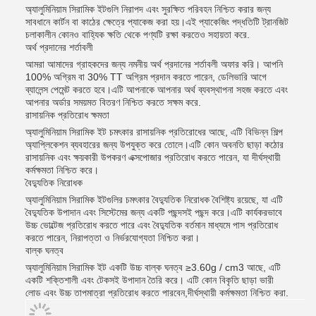
অ্যালুমিনিয়াম সিরামিক ইটগুলি নিরাপদ এবং সুরক্ষিত পরিবহন নিশ্চিত করার জন্য
সাবধানে কার্টন বা কাঠের ক্ষেত্রে প্যাকেজ করা হয়।এই প্যাকেজিং পদ্ধতিটি ট্রানজিট
চলাকালীন কোনও বাহ্যিক ক্ষতি থেকে পণ্যটি রক্ষা করতেও সহায়তা করে.
অর্থ প্রদানের শর্তাবলী
আমরা আমাদের গ্রাহকদের জন্য নমনীয় অর্থ প্রদানের শর্তাবলী অফার করি। আপনি
100% অগ্রিম বা 30% TT অগ্রিম প্রদান করতে পারেন, ডেলিভারি আগে
ব্যালেন্স পেমেন্ট করতে হবে।এটি আপনাকে আপনার অর্থ ব্যবস্থাপনা সহজ করতে এবং
আপনার অর্ডার সময়মত বিতরণ নিশ্চিত করতে সক্ষম করে.
রাসায়নিক প্রতিরোধ ক্ষমতা
অ্যালুমিনিয়াম সিরামিক ইট চমৎকার রাসায়নিক প্রতিরোধের আছে, এটি বিভিন্ন শিল্প
অ্যাপ্লিকেশন ব্যবহারের জন্য উপযুক্ত করে তোলে।এটি কোন অবনতি ছাড়া কঠোর
রাসায়নিক এবং ক্ষয়কারী উপকরণ এক্সপোজার প্রতিরোধ করতে পারেন, যা দীর্ঘস্থায়ী
কর্মক্ষমতা নিশ্চিত করে।
বৈদ্যুতিক নিরোধক
অ্যালুমিনিয়াম সিরামিক ইটগুলির চমৎকার বৈদ্যুতিক নিরোধক বৈশিষ্ট্য রয়েছে, যা এটি
বৈদ্যুতিক উপাদান এবং সিস্টেমের জন্য একটি পছন্দসই পছন্দ করে।এটি কার্যকরভাবে
উচ্চ ভোল্টেজ প্রতিরোধ করতে পারে এবং বৈদ্যুতিক বর্তমান মাধ্যমে পাস প্রতিরোধ
করতে পারেন, নিরাপত্তা ও নির্ভরযোগ্যতা নিশ্চিত করা।
বাল্ক ঘনত্ব
অ্যালুমিনিয়াম সিরামিক ইট একটি উচ্চ বাল্ক ঘনত্ব ≥3.60g / cm3 আছে, এটি
একটি শক্তিশালী এবং টেকসই উপাদান তৈরি করে। এটি কোন বিকৃতি ছাড়া ভারী
লোড এবং উচ্চ তাপমাত্রা প্রতিরোধ করতে পারবেন,দীর্ঘস্থায়ী কর্মক্ষমতা নিশ্চিত করা.