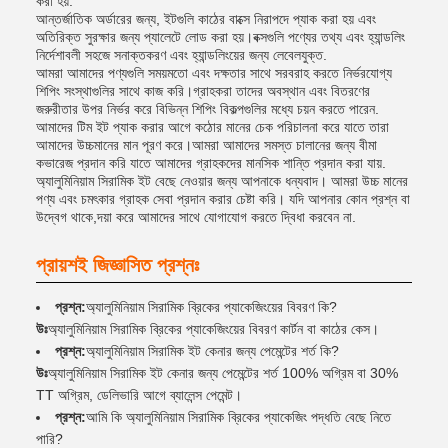
করা হয়.
আন্তর্জাতিক অর্ডারের জন্য, ইটগুলি কাঠের বাক্সে নিরাপদে প্যাক করা হয় এবং
অতিরিক্ত সুরক্ষার জন্য প্যালেটে লোড করা হয়।বক্সগুলি পণ্যের তথ্য এবং হ্যান্ডলিং
নির্দেশাবলী সহজে সনাক্তকরণ এবং হ্যান্ডলিংয়ের জন্য লেবেলযুক্ত.
আমরা আমাদের পণ্যগুলি সময়মতো এবং দক্ষতার সাথে সরবরাহ করতে নির্ভরযোগ্য
শিপিং সংস্থাগুলির সাথে কাজ করি।গ্রাহকরা তাদের অবস্থান এবং বিতরণের
জরুরীতার উপর নির্ভর করে বিভিন্ন শিপিং বিকল্পগুলির মধ্যে চয়ন করতে পারেন.
আমাদের টিম ইট প্যাক করার আগে কঠোর মানের চেক পরিচালনা করে যাতে তারা
আমাদের উচ্চমানের মান পূরণ করে।আমরা আমাদের সমস্ত চালানের জন্য বীমা
কভারেজ প্রদান করি যাতে আমাদের গ্রাহকদের মানসিক শান্তি প্রদান করা যায়.
অ্যালুমিনিয়াম সিরামিক ইট বেছে নেওয়ার জন্য আপনাকে ধন্যবাদ। আমরা উচ্চ মানের
পণ্য এবং চমৎকার গ্রাহক সেবা প্রদান করার চেষ্টা করি। যদি আপনার কোন প্রশ্ন বা
উদ্বেগ থাকে,দয়া করে আমাদের সাথে যোগাযোগ করতে দ্বিধা করবেন না.
প্রায়শই জিজ্ঞাসিত প্রশ্নঃ
প্রশ্ন:
অ্যালুমিনিয়াম সিরামিক ব্রিকের প্যাকেজিংয়ের বিবরণ কি?
উঃ
অ্যালুমিনিয়াম সিরামিক ব্রিকের প্যাকেজিংয়ের বিবরণ কার্টন বা কাঠের কেস।
প্রশ্ন:
অ্যালুমিনিয়াম সিরামিক ইট কেনার জন্য পেমেন্টের শর্ত কি?
উঃ
অ্যালুমিনিয়াম সিরামিক ইট কেনার জন্য পেমেন্টের শর্ত 100% অগ্রিম বা 30%
TT অগ্রিম, ডেলিভারি আগে ব্যালেন্স পেমেন্ট।
প্রশ্ন:
আমি কি অ্যালুমিনিয়াম সিরামিক ব্রিকের প্যাকেজিং পদ্ধতি বেছে নিতে
পারি?