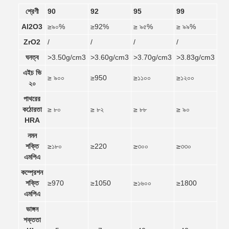
শ্রেণী
90
92
95
99
Al2O3
≥৯০%
≥92%
≥ ৯৫%
≥ ৯৯%
ZrO2
/
/
/
/
ঘনত্ব
>3.50g/cm3
>3.60g/cm3
>3.70g/cm3
>3.83g/cm3
এইচ ভি
≥ ৯০০
≥950
≥১১০০
≥১২০০
২০
পাথরের
কঠোরতা
≥ ৮০
≥ ৮২
≥ ৮৮
≥ ৯০
HRA
নমন
শক্তি
≥১৮০
≥220
≥৩০০
≥৩৩০
এমপিএ
কম্প্রেশন
শক্তি
≥970
≥1050
≥১৬০০
≥1800
এমপিএ
ভাঙ্গন
শক্ততা