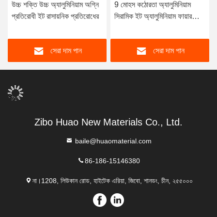
উচ্চ শক্তি উচ্চ অ্যালুমিনিয়াম অগ্নি
9 মোহস কঠোরতা অ্যালুমিনিয়াম
প্রতিরোধী ইট রাসায়নিক প্রতিরোধের
সিরামিক ইট অ্যালুমিনিয়াম ফায়ারব্রিক
90% 92% 95% 99%
সেরা দাম পান
সেরা দাম পান
Zibo Huao New Materials Co., Ltd.
baile@huaomaterial.com
86-186-15146380
না।1208, লিউকান রোড, হাইটেক এরিয়া, জিবো, শানডং, চীন, ২৫৫০০০