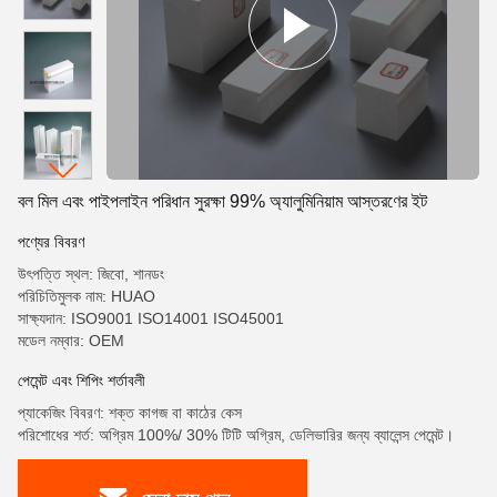
বল মিল এবং পাইপলাইন পরিধান সুরক্ষা 99% অ্যালুমিনিয়াম আস্তরণের ইট
পণ্যের বিবরণ
উৎপত্তি স্থল: জিবো, শানডং
পরিচিতিমুলক নাম: HUAO
সাক্ষ্যদান: ISO9001 ISO14001 ISO45001
মডেল নম্বার: OEM
পেমেন্ট এবং শিপিং শর্তাবলী
প্যাকেজিং বিবরণ: শক্ত কাগজ বা কাঠের কেস
পরিশোধের শর্ত: অগ্রিম 100%/ 30% টিটি অগ্রিম, ডেলিভারির জন্য ব্যালেন্স পেমেন্ট।