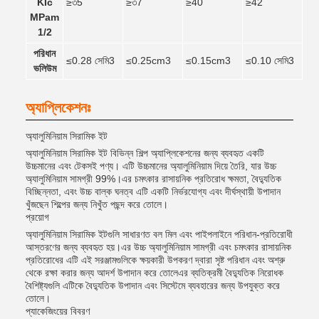
KIc
≥৩5
≥৩7
≥40
≥42
MPam
1/2
পরিধান
≤0.28 সেমি3
≤0.25cm3
≤0.15cm3
≤0.10 সেমি3
ভলিউম
অ্যাপ্লিকেশনঃ
অ্যালুমিনিয়াম সিরামিক ইট
অ্যালুমিনিয়াম সিরামিক ইট বিভিন্ন শিল্প অ্যাপ্লিকেশনের জন্য ব্যবহৃত একটি
উচ্চমানের এবং টেকসই পণ্য। এটি উচ্চমানের অ্যালুমিনিয়াম দিয়ে তৈরি, যার উচ্চ
অ্যালুমিনিয়াম সামগ্রী 99%।এর চমৎকার রাসায়নিক প্রতিরোধ ক্ষমতা, বৈদ্যুতিক
বিচ্ছিন্নতা, এবং উচ্চ বাল্ক ঘনত্ব এটি একটি নির্ভরযোগ্য এবং দীর্ঘস্থায়ী উপাদান
খুঁজছেন শিল্পের জন্য নিখুঁত পছন্দ করে তোলে।
প্রয়োগ
অ্যালুমিনিয়াম সিরামিক ইটগুলি সাধারণত বল মিল এবং পাইপলাইনে পরিধান-প্রতিরোধী
আস্তরণের জন্য ব্যবহৃত হয়।এর উচ্চ অ্যালুমিনিয়াম সামগ্রী এবং চমৎকার রাসায়নিক
প্রতিরোধের এটি এই সরঞ্জামগুলিকে ক্ষয়কারী উপকরণ দ্বারা সৃষ্ট পরিধান এবং অশ্রু
থেকে রক্ষা করার জন্য আদর্শ উপাদান করে তোলেএর ব্যতিক্রমী বৈদ্যুতিক নিরোধক
বৈশিষ্ট্যগুলি এটিকে বৈদ্যুতিক উপাদান এবং সিস্টেমে ব্যবহারের জন্য উপযুক্ত করে
তোলে।
প্যাকেজিংয়ের বিবরণ