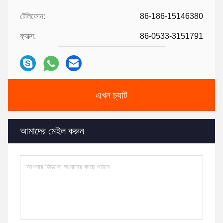
টেলিফোন:
86-186-15146380
ফ্যাক্স:
86-0533-3151791
এখন চ্যাট
আমাদের মেইল ​​করুন