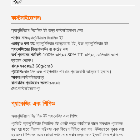
কাস্টমাইজেশনঃ
অ্যালুমিনিয়াম সিরামিক ইট জন্য কাস্টমাইজেশন সেবা
পণ্যের নামঃ
অ্যালুমিনিয়াম সিরামিক ইট
এছাড়াও বলা হয়:
অ্যালুমিনিয়াম আস্তরণের ইট, উচ্চ অ্যালুমিনিয়াম ইট
প্যাকেজিংয়ের বিবরণঃ
কার্টন বা কাঠের বাক্স
অর্থ প্রদানের শর্তাবলী:
100% অগ্রিম/ 30% TT অগ্রিম, ডেলিভারি আগে
ব্যালেন্স পেমেন্ট।
বাল্ক ঘনত্বঃ
≥3.60g/cm3
প্রয়োগঃ
বোল মিল এবং পাইপলাইন পরিধান-প্রতিরোধী আস্তরণ হিসাবে।
আকারঃ
কাস্টমাইজযোগ্য
রাসায়নিক প্রতিরোধ ক্ষমতা:
চমৎকার
বেধ:
কাস্টমাইজযোগ্য
প্যাকেজিং এবং শিপিংঃ
অ্যালুমিনিয়াম সিরামিক ইট প্যাকেজিং এবং শিপিং
প্রতিটি অ্যালুমিনিয়াম সিরামিক ইট একটি শক্ত কার্ডবোর্ড বাক্সে সাবধানে প্যাকেজ
করা হয় যাতে নিরাপদ পরিবহন এবং বিতরণ নিশ্চিত করা যায়।ইটগুলোকে পৃথক করা
হয় এবং শিপিংয়ের সময় কোনো ক্ষতি রোধ করার জন্য ফোম ইনসার্ট দিয়ে প্যাশনেড