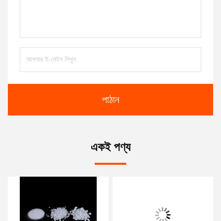
পাঠান
একই পণ্য