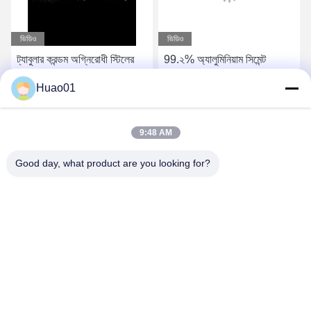
ভিডিও
ভিডিও
ট্যাবুলার করন্ডম অগ্নিরোধী স্টিলের
99.২% অ্যালুমিনিয়াম সিমেন্ট
জন্য সিরামিকস পেট্রোকেমিক্যালস
ধাতুশিল্পে ব্যবহৃত অগ্নি প্রতিরোধী
Huao01
সিমেন্ট পেট্রোকেমিক্যাল থার্মো
ইলেকট্রিসিটি
সেরা দাম পান
সেরা দাম পান
9:48 AM
Good day, what product are you looking for?
Zibo Huao New Materials Co., Ltd.
baile@huaomaterial.com
86-186-15146380