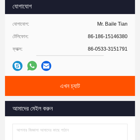
যোগাযোগ
যোগাযোগ:
Mr. Baile Tian
টেলিফোন:
86-186-15146380
ফ্যাক্স:
86-0533-3151791
এখন চ্যাট
আমাদের মেইল ​​করুন