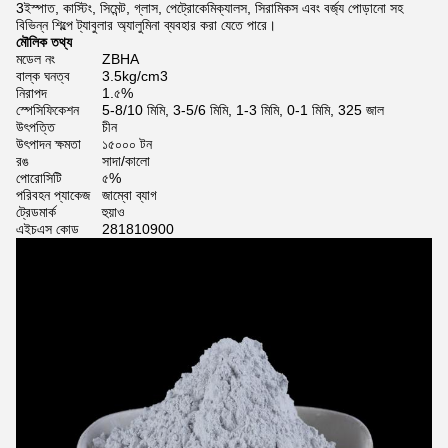
3ইস্পাত, কাস্টিং, সিমেন্ট, গ্লাস, পেট্রোকেমিক্যালস, সিরামিকস এবং বর্জ্য পোড়ানো সহ
বিভিন্ন শিল্পে ট্যাবুলার অ্যালুমিনা ব্যবহার করা যেতে পারে।
মৌলিক তথ্য
মডেল নং
ZBHA
বাল্ক ঘনত্ব
3.5kg/cm3
নিরাপদ
1.৫%
স্পেসিফিকেশন
5-8/10 মিমি, 3-5/6 মিমি, 1-3 মিমি, 0-1 মিমি, 325 জাল
উৎপত্তি
চীন
উৎপাদন ক্ষমতা
১৫০০০ টন
রঙ
সাদা/কালো
পোরোসিটি
৫%
পরিবহন প্যাকেজ
জাম্বো ব্যাগ
ট্রেডমার্ক
হুয়াও
এইচএস কোড
281810900