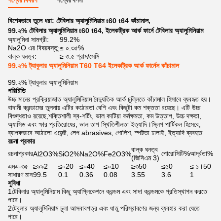
পণ্যের বিবরণ
পণ্যের বর্ণনা
বিশেষভাবে তুলে ধরা:
টেবিলার অ্যালুমিনিয়াম t60 t64 কাঁচামাল
,
99.২% টেবিলার অ্যালুমিনিয়াম t60 t64
,
ইলেকট্রিক আর্ক ফার্নে টেবিলার অ্যালুমিনিয়াম
অ্যালুমিনা সামগ্রী:
99.2%
Na2O এর বিষয়বস্তু:
≤ ০.৩৫%
বাল্ক ঘনত্ব:
≥ ৩.৫ গ্রাম/সেমি
99.২% ট্যাবুলার অ্যালুমিনিয়াম T60 T64 ইলেকট্রিক আর্ক ফার্নেস কাঁচামাল
99.২% ট্যাবুলার অ্যালুমিনিয়াম
পরিচিতি
উচ্চ মানের প্রক্রিয়াজাত অ্যালুমিনিয়াম বৈদ্যুতিক আর্ক চুল্লিতে কাঁচামাল হিসাবে ব্যবহৃত হয়।
বাদামী করন্ডামের তুলনায় এটির কঠোরতা বেশি এবং কিছুটা কম শক্ততা রয়েছে। এটি উচ্চ
বিশুদ্ধতাও রয়েছে,শক্তিশালী স্ব-শর্টিং, ভাল কাটিয়া কর্মক্ষমতা, কম উত্তাপ, উচ্চ দক্ষতা,
অ্যাসিড এবং ক্ষার প্রতিরোধের, ভাল তাপ স্থিতিশীলতা ইত্যাদি।স্লিপ পার্টিকল হিসেবে,
ব্যাপকভাবে আঠালো এজেন্ট, লেপ abrasives, পোলিশ, স্পষ্টতা ঢালাই, ইত্যাদি ব্যবহৃত
রচনা প্রকার
বাল্ক ঘনত্ব
রচনাপ্রকার
পোরোসিটি%
আর্দ্রতা%
Al2O3%
SiO2%
Na2O%
Fe2O3%
(জিসিএম 3)
এমএ-৩৫
≥৯৯2
≤০20
≤০40
≤০10
≥৩50
≤৫0
≤ ১।50
সাধারণ মান
99.5
0.1
0.36
0.08
3.55
3.6
1
সুবিধা
1টেবিলার অ্যালুমিনিয়াম কিছু অ্যাপ্লিকেশনে করন্ডম এবং সাদা করন্ডমকে প্রতিস্থাপন করতে
পারে।
2টেবুলার অ্যালুমিনিয়াম চুলা আসবাবপত্র এবং ধাতু পরিস্রাবণের জন্য ব্যবহার করা যেতে
পারে।