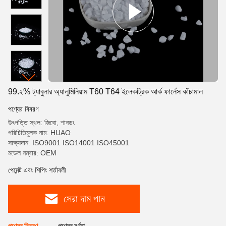
99.২% ট্যাবুলার অ্যালুমিনিয়াম T60 T64 ইলেকট্রিক আর্ক ফার্নেস কাঁচামাল
পণ্যের বিবরণ
উৎপত্তি স্থল: জিবো, শানডং
পরিচিতিমুলক নাম: HUAO
সাক্ষ্যদান: ISO9001 ISO14001 ISO45001
মডেল নম্বার: OEM
পেমেন্ট এবং শিপিং শর্তাবলী
সেরা দাম পান