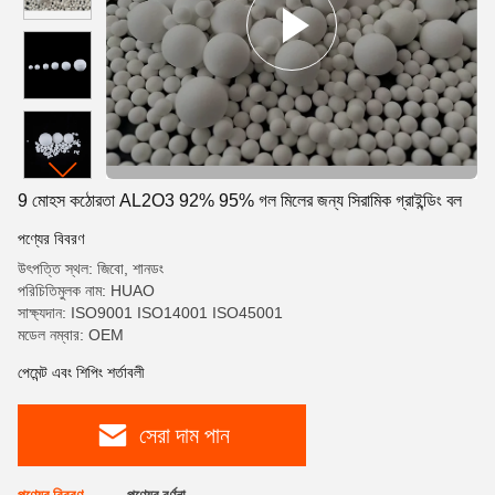
9 মোহস কঠোরতা AL2O3 92% 95% গল মিলের জন্য সিরামিক গ্রাইন্ডিং বল
পণ্যের বিবরণ
উৎপত্তি স্থল: জিবো, শানডং
পরিচিতিমুলক নাম: HUAO
সাক্ষ্যদান: ISO9001 ISO14001 ISO45001
মডেল নম্বার: OEM
পেমেন্ট এবং শিপিং শর্তাবলী
সেরা দাম পান