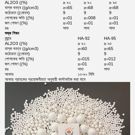
AL2O3 ((%)
≥ ৯২
≥ ৯২
≥ ৯৫
বাল্ক ঘনত্ব ((g/cm3)
≥৩65
≥৩68
≥৩68
কঠোরতা ((মোহস)
9
9
9
পোশাকের ক্ষতি ((%)
≤০01
≤০008
≤০01
জল শোষণ ((%)
≤০01
≤০01
≤০01
রঙ
সাদা
সাদা
সাদা
শুষ্ক পিষন
ব্র্যান্ড
HA-92
HA-95
AL2O3 ((%)
≥ ৯২
≥ ৯৫
বাল্ক ঘনত্ব ((g/cm3)
≥৩60
≥৩65
কঠোরতা ((মোহস)
9
9
পোশাকের ক্ষতি ((%)
≤০015
≤০012
জল শোষণ ((%)
≤০01
≤০01
রঙ
সাদা
সাদা
আকার
১৩-৯০ মিমি
আকার গ্রাহকের প্রয়োজনীয়তা অনুযায়ী কাস্টমাইজ করা যাবে