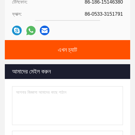
টেলিফোন:
86-186-15146380
ফ্যাক্স:
86-0533-3151791
এখন চ্যাট
আমাদের মেইল ​​করুন