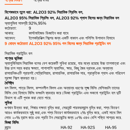
পণ্যের বিবরণ
পণ্যের বর্ণনা
বিশেষভাবে তুলে ধরা:
AL2O3 92% সিরামিক গ্রিলিং বল
,
AL2O3 95% সিরামিক গ্রিলিং বল
,
AL2O3 92% গ্লাস মিলের জন্য সিরামিক বল
অ্যালুমিনা সামগ্রী:
92%,95%
কঠোরতা:
9
আকার:
কাস্টমাইজড ডিজাইন করা যাবে
আবেদন:
ইলেকট্রনিক্স শিল্পের জন্য একটি নাকাল এবং পলিশিং উপাদান হিসাবে
9 মোহস কঠোরতা AL2O3 92% 95% গল মিলের জন্য সিরামিক গ্রাইন্ডিং বল
সিরামিক গ্রাইন্ডিং বল
পণ্যের ভূমিকা
অ্যালুমিনিয়াম সিরামিক বলের বেশ কয়েকটি সুবিধা রয়েছে, যার মধ্যে রয়েছে উচ্চ তাপমাত্রা এবং
উচ্চ চাপ সহ্য করার ক্ষমতা, পাশাপাশি অ্যাসিড, ক্ষার, কিছু জৈব দ্রাবক,এবং অন্যান্য
রাসায়নিকএটি প্রায়শই পেট্রোলিয়াম, রাসায়নিক, রাসায়নিক সার, প্রাকৃতিক গ্যাস এবং পরিবেশ
সুরক্ষা শিল্পে ব্যবহৃত হয়।
বৈশিষ্ট্য
বল মিলস, পাত্র মিলস, কম্পনশীল মিলস এবং অন্যান্য ধরণের সূক্ষ্ম মিলিং মেশিনগুলি তাদের
মিলিং দেহ হিসাবে মিলিং বলগুলি ব্যবহার করে।ভিজা গ্রাইন্ডিং এবং শুকনো গ্রাইন্ডিং হল দুটি
বিভাগ যা এটি পৃথক করা যেতে পারে.
সুবিধা
গুণমান উন্নত করা, পিষার দক্ষতা বৃদ্ধি করা, সেরমেন্ট পারফরম্যান্স বৃদ্ধি করা, শস্য বিতরণ
আরও কার্যকরভাবে সুষ্ঠু করা,এবং শস্য বিতরণ কার্যকরভাবে ২% বৃদ্ধি করে, একই সাথে মিল
লোড ২০% হ্রাস করে এবং প্রতি টন সেরমেন্টের জন্য ১৫% এরও বেশি শক্তি সাশ্রয় করে.
ভিজা মিলিং
ব্র্যান্ড
HA-92
HA-92S
HA-95