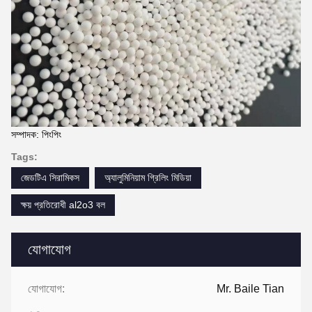
সম্পাদক: পিংপিং
Tags:
জেডটিএ সিরামিকস
অ্যালুমিনিয়াম গ্রিলিং মিডিয়া
ক্ষয় প্রতিরোধী al2o3 বল
যোগাযোগ
যোগাযোগ:
Mr. Baile Tian