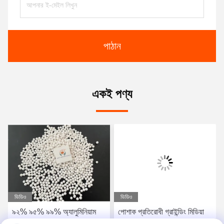
পাঠান
একই পণ্য
ভিডিও
ভিডিও
৯২% ৯৫% ৯৯% অ্যালুমিনিয়াম
পোশাক প্রতিরোধী গ্রাইন্ডিং মিডিয়া
সিরামিক গ্রিলিং বল অ্যালুমিনিয়াম
অ্যালুমিনিয়াম সিরামিক মণির OEM