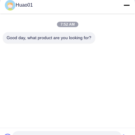
Huao01
মণির ক্ষয় প্রতিরোধের
ODM
সেরা দাম পান
সেরা দাম পান
7:52 AM
Good day, what product are you looking for?
Zibo Huao New Materials Co., Ltd.
baile@huaomaterial.com
86-186-15146380
না।1208, লিউকান রোড, হাইটেক এরিয়া, জিবো, শানডং, চীন, ২৫৫০০০
চীন ভালো মানের অ্যালুমিনিয়াম সিরামিক টাইলস সরবরাহকারী। কপিরাইট © 2024-