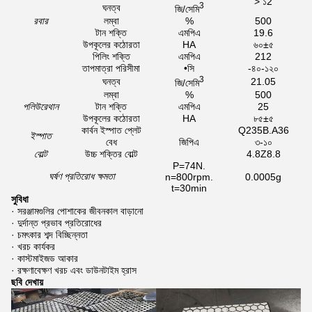
> ১2
3
ঘনত্ব
জি/সেমি
রবার
লম্বা
%
500
টান শক্তি
এমপিএ
19.6
উপকূলের কঠোরতা
HA
৬০±৫
পিলিং শক্তি
এমপিএ
212
তাপমাত্রা পরিসীমা
•সি
-৪০-১২০
3
ঘনত্ব
21.05
জি/সেমি
লম্বা
%
500
পলিউরেথান
টান শক্তি
এমপিএ
25
উপকূলের কঠোরতা
HA
৮৫±৫
কার্বন ইস্পাত প্লেট
Q235B.A36
ইস্পাত
বেধ
জিপিএ
৩-১০
বোল্ট
উচ্চ শক্তির বোল্ট
4.8Z8.8
P=74N.
ঘর্ষণ প্রতিরোধ ক্ষমতা
n=800rpm.
0.0005g
t=30min
সুবিধা
· সরঞ্জামগুলির পোশাকের জীবনকাল বাড়ানো
· দুর্দান্ত প্রভাব প্রতিরোধের
· চমৎকার শব্দ বিচ্ছিন্নতা
· খরচ কার্যকর
· কাস্টমাইজড আকার
· রক্ষণাবেক্ষণ খরচ এবং ডাউনটাইম হ্রাস
ছবি দেখায়