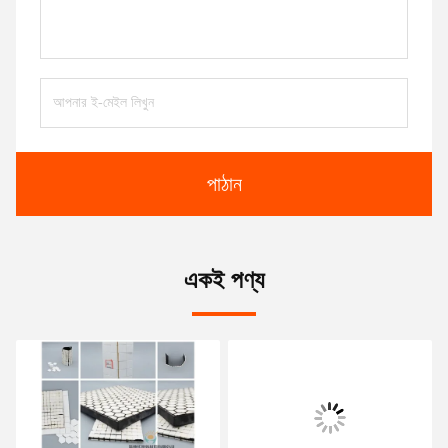
পাঠান
একই পণ্য