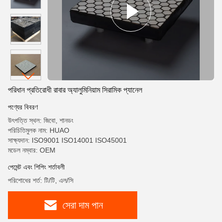
পরিধান প্রতিরোধী রাবার অ্যালুমিনিয়াম সিরামিক প্যানেল
পণ্যের বিবরণ
উৎপত্তি স্থল: জিবো, শানডং
পরিচিতিমুলক নাম: HUAO
সাক্ষ্যদান: ISO9001 ISO14001 ISO45001
মডেল নম্বার: OEM
পেমেন্ট এবং শিপিং শর্তাবলী
পরিশোধের শর্ত: টি/টি, এল/সি
সেরা দাম পান