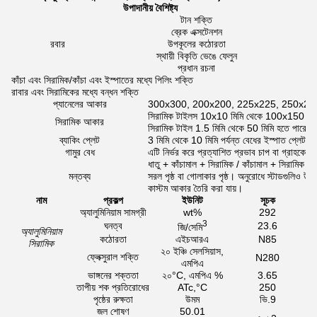
উপাদানীয় বৈশিষ্ট্য
টান শক্তি
ব্রেক এক্সটেনশন
রবার
উপকূলের কঠোরতা
স্থায়ী বিকৃতি ভেঙে ফেলুন
প্রধান রচনা
কাঁচা এবং সিরামিক/কাঁচা এবং ইস্পাতের মধ্যে পিলিং শক্তি
রাবার এবং সিরামিকের মধ্যে বন্ধন শক্তি
প্যানেলের আকার
300x300, 200x200, 225x225, 250x25
সিরামিক টাইলস 10x10 মিমি থেকে 100x150 মিমি পর্
সিরামিক আকার
সিরামিক টাইল 1.5 মিমি থেকে 50 মিমি হতে পারে
ব্যাকিং প্লেট
3 মিমি থেকে 10 মিমি পর্যন্ত বেধের ইস্পাত প্লেট ((
গামুর বেধ
এটি নির্ভর করে প্রত্যাশিত প্রভাব চাপ বা গ্রাহকের
ধাতু + কাঁচামাল + সিরামিক / কাঁচামাল + সিরামিক
মন্তব্য
সরল পৃষ্ঠ বা গোলাকার পৃষ্ঠ। অনুরোধে স্টাডগুলিও উপল
কাস্টম আকার তৈরি করা যায়।
নাম
প্রকল্প
ইউনিট
সূচক
অ্যালুমিনিয়াম সামগ্রী
wt%
292
3
ঘনত্ব
23.6
জি/সেমি
অ্যালুমিনিয়াম
কঠোরতা
এইচআরএ
N85
সিরামিক
২০ ইঞ্চি সেলসিয়াস,
ফ্লেক্সুরাল শক্তি
N280
এমপিএ
ভাঙ্গনের শক্ততা
২০°C, এমপিএ %
3.65
তাপীয় শক প্রতিরোধের
ATc,°C
250
পৃষ্ঠের রুক্ষতা
উমম
ভি.9
জল শোষণ
50.01