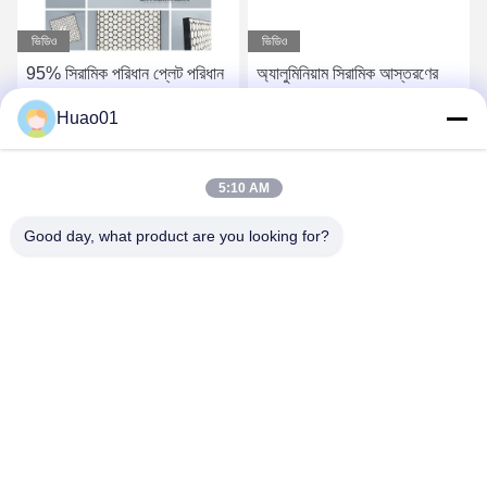
ভিডিও
ভিডিও
95% সিরামিক পরিধান প্লেট পরিধান
অ্যালুমিনিয়াম সিরামিক আস্তরণের
প্রতিরোধী প্যানেল সিরামিক উত্পাদন
সিরামিক পরিধান প্লেট
Huao01
refractories ব্যবহৃত
300×300mm 200×200mm
225×225mm
সেরা দাম পান
সেরা দাম পান
5:10 AM
Good day, what product are you looking for?
Zibo Huao New Materials Co., Ltd.
baile@huaomaterial.com
86-186-15146380
না।1208, লিউকান রোড, হাইটেক এরিয়া, জিবো, শানডং, চীন, ২৫৫০০০