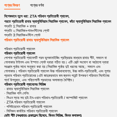
পণ্যের বিবরণ
পণ্যের বর্ণনা
বিশেষভাবে তুলে ধরা:
ZTA পরিধান প্রতিরোধী প্যানেল
,
পরতে প্রতিরোধী রাবার অ্যালুমিনিয়াম সিরামিক প্যানেল
,
কাঁচা অ্যালুমিনিয়াম সিরামিক প্যানেল
পদ্ধতি 1:
সিরামিক + রাবার
পদ্ধতি ২:
সিরামিক+গাম+স্টিলের প্লেট
পদ্ধতি 3:
সিরামিক+স্টিল প্লেট
পরিধান প্রতিরোধী রাবার অ্যালুমিনিয়াম সিরামিক প্যানেল
পরিধান প্রতিরোধী প্যানেল
পরিধান প্রতিরোধী প্যানেল
পোশাক প্রতিরোধী প্যানেলটি গরম ভুলকানাইজিং প্রক্রিয়ার মাধ্যমে রাবার শীট, সমতল বা
গোলাকার টাইলস এবং ইস্পাত প্লেট দ্বারা গঠিত হয়। এটি বোল্ট সংযোগ বা আঠালো দ্বারা
সরঞ্জাম পৃষ্ঠের সাথে সংযুক্ত করা হয়।সিরামিক পৃষ্ঠের দুই ধরনের আছে,: সমতল এবং
গোলাকার। পরিধান প্রতিরোধী প্যানেল উচ্চ পরিধানযোগ্য, উচ্চ কাটা-প্রতিরোধী, এবং সুপার
প্রভাব পরিধান প্রতিরোধের।এটা জাদুকরভাবে কম জ্বলন পয়েন্ট উপকরণ পরিবহন সিস্টেমের
শর্তে উপযুক্ত, এবং শক্তিশালী প্রভাবের অসামান্য বৈশিষ্ট্য।
পরিধান প্রতিরোধী প্যানেলের সিরিজ
· রাবার অ্যালুমিনিয়াম সিরামিক প্যানেল
· সিরামিক পলি লেগিং
· সিএন স্তর সহ দুই-ইন-ওয়ান পরিধান-প্রতিরোধী / কম্পোজিট প্যানেল
· ZTA পরিধান প্রতিরোধী প্যানেল
· পলিউরেথেন পরিধান প্রতিরোধী প্যানেল
· সিলিকন কার্বাইড পরিধান প্রতিরোধী প্যানেল
ডেটা শীট (শুধুমাত্র রেফারেন্স হিসেবে, ভিন্ন সিরিজ, ভিন্ন ফলাফল)